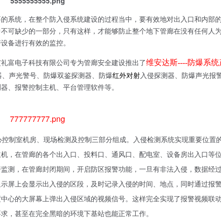
要的系统，在整个防入侵系统建设的过程当中，要有效地对出入口和内部
中不可缺少的一部分，只有这样，才能够防止整个地下管廊在没有任何人
警设备进行有效的监控。
维安达斯
----
防爆系统
艾礼富电子科技有限公司专为管廊安全建设推出了
红外对射
器、声光警号、防爆双鉴探测器、防爆
入侵探测器、防爆声光报
测器、报警控制主机、平台管理软件等。
心控制室机房、现场检测及控制三部分组成。入侵检测系统实现重要位置
主机，在管廊的各个出入口、投料口、通风口、配电室、设备房出入口等
警监测，
在管廊封闭期间，开启防区报警功能，
一旦有非法入侵，数据经
显示屏上会显示出入侵的区段，及时记录入侵的时间、地点，同时通过报
度中心的大屏幕上弹出入侵区域的视频信号。这样完全实现了报警视频联
要求，甚至在完全黑暗的环境下基站也能正常工作。