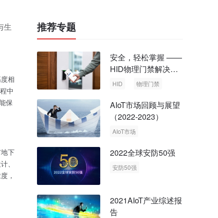
推荐专题
与生
安全，轻松掌握 ——
HID物理门禁解决方
案，启动智慧安全新
高度相
HID
物理门禁
时代
过程中
能保
AIoT市场回顾与展望
（2022-2023）
AIoT市场
回顾与展望
2022全球安防50强
市地下
设计、
安防50强
浓度，
安防市场
安防行业
2021AIoT产业综述报
告