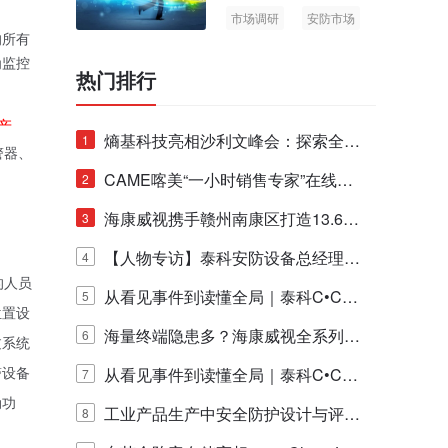
市场调研
安防市场
的所有
AIoT
为监控
热门排行
产
熵基科技亮相沙利文峰会：探索全栈
1
警器、
脑机技术商业化生态新路径
CAME喀美“一小时销售专家”在线赋
2
能培训正式启动！
海康威视携手赣州南康区打造13.6公
3
里绿波网
【人物专访】泰科安防设备总经理张
4
的人员
宁解码安防出海新范式
从看见事件到读懂全局｜泰科C•CUR
5
位置设
E IQ 3.20开启安防运营智能新时代
海量终端隐患多？海康威视全系列物
6
过系统
联安全产品，四层守护更放心！
从看见事件到读懂全局｜泰科C•CUR
7
警设备
动功
E IQ 3.20开启安防运营智能新时代
工业产品生产中安全防护设计与评估
8