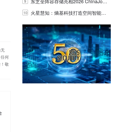
的实践与探讨
东芝全阵容存储亮相2026 ChinaJo
9
y，以海量数据底座赋能“与AI同游”新
火星慧知：熵基科技打造空间智能时
10
体验
代的认知中枢
为无
！任何
偿！敬
合