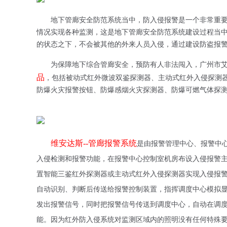
地下管廊安全防范系统当中，防入侵报警是一个非常重
情况实现各种监测，这是地下管廊安全防范系统建设过程当
的状态之下，不会被其他的外来人员入侵，通过建设防盗报
为保障地下综合管廊安全，预防有人非法闯入，广州市
品
，包括被动式红外微波双鉴探测器、主动式红外入侵探测
防爆火灾报警按钮、防爆感烟火灾探测器、防爆可燃气体探
维安达斯
--
管廊
报警系统
是由报警管理中心、报警中
入侵检测和报警功能，在报警中心控制室机房布设入侵报警
置智能三鉴红外探测器或主动式红外入侵探测器实现入侵报
自动识别、判断后传送给报警控制装置，指挥调度中心模拟
发出报警信号
，
同时把报警信号传送到调度中心，自动在调
能。因为红外防入侵系统对监测区域内的照明没有任何特殊