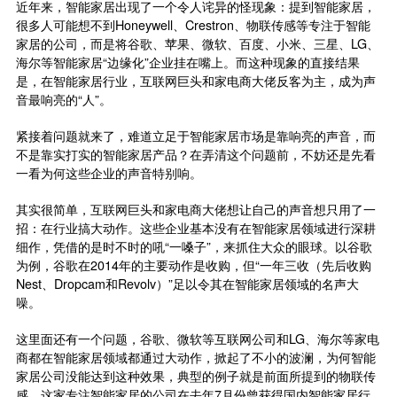
近年来，智能家居出现了一个令人诧异的怪现象：提到智能家居，
很多人可能想不到Honeywell、Crestron、物联传感等专注于智能
家居的公司，而是将谷歌、苹果、微软、百度、小米、三星、LG、
海尔等智能家居“边缘化”企业挂在嘴上。而这种现象的直接结果
是，在智能家居行业，互联网巨头和家电商大佬反客为主，成为声
音最响亮的“人”。
紧接着问题就来了，难道立足于智能家居市场是靠响亮的声音，而
不是靠实打实的智能家居产品？在弄清这个问题前，不妨还是先看
一看为何这些企业的声音特别响。
其实很简单，互联网巨头和家电商大佬想让自己的声音想只用了一
招：在行业搞大动作。这些企业基本没有在智能家居领域进行深耕
细作，凭借的是时不时的吼“一嗓子”，来抓住大众的眼球。以谷歌
为例，谷歌在2014年的主要动作是收购，但“一年三收（先后收购
Nest、Dropcam和Revolv）”足以令其在智能家居领域的名声大
噪。
这里面还有一个问题，谷歌、微软等互联网公司和LG、海尔等家电
商都在智能家居领域都通过大动作，掀起了不小的波澜，为何智能
家居公司没能达到这种效果，典型的例子就是前面所提到的物联传
感。这家专注智能家居的公司在去年7月份曾获得国内智能家居行