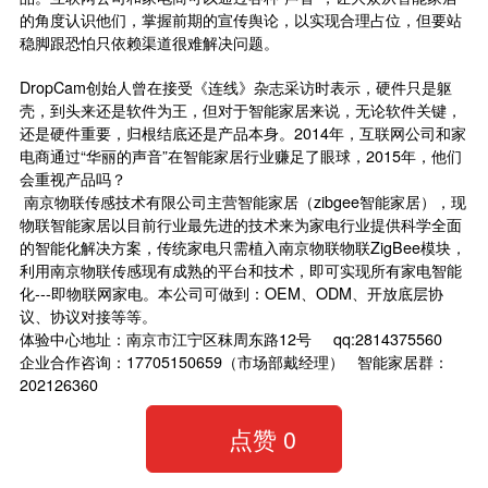
的角度认识他们，掌握前期的宣传舆论，以实现合理占位，但要站
稳脚跟恐怕只依赖渠道很难解决问题。
DropCam创始人曾在接受《连线》杂志采访时表示，硬件只是躯
壳，到头来还是软件为王，但对于智能家居来说，无论软件关键，
还是硬件重要，归根结底还是产品本身。2014年，互联网公司和家
电商通过“华丽的声音”在智能家居行业赚足了眼球，2015年，他们
会重视产品吗？
南京物联传感技术有限公司主营智能家居（zibgee智能家居），现
物联智能家居以目前行业最先进的技术来为家电行业提供科学全面
的智能化解决方案，传统家电只需植入南京物联物联ZigBee模块，
利用南京物联传感现有成熟的平台和技术，即可实现所有家电智能
化---即物联网家电。本公司可做到：OEM、ODM、开放底层协
议、协议对接等等。
体验中心地址：南京市江宁区秣周东路12号 qq:2814375560
企业合作咨询：17705150659（市场部戴经理） 智能家居群：
202126360
点赞
0