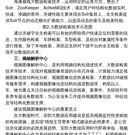
海康威视大数据检索技术，运用特定的运算方式，整合了
Solr、ZooKeeper、ActiveMQ技术，满足用户对结构化数据实时、
快速、准确的查询，关键性能主要体现在Solr集群上，全文检索提
供Solr节点的动态横向扩展能力，以提高信息的索引及检索性能。
图2.大数据检索技术示意图
通过关键字全文检索可以有效的帮助用户快速定位到需要的信
息，支持颜色检索、车牌检索、车型检索、及组合对象属性等条件
进行搜索。除了本地检索，系统还支持对下级平台的全文检索，实
现平台数据的共享。
三、揭秘解析中心
视频图像解析中心，是利用视频结构化描述技术、大数据检索
技术等技术，实现对视频图像资源的分布式存储，计算能力满足视
频图像信息结构化分析、视频图像信息快速检索、大数据比对碰撞
等服务需求，构建视频图像信息结构化描述数据库，构筑以人、
车、物为重点关注目标的视频图像信息线索、案事件、关联研判等
多类专题业务数据库，为公安业务工作提供视频图像信息、特征信
息等结构化数据支撑。
建设视频图像解析中心的重要意义
在大数据时代，安防大数据应用建设是提高视频监控投资效能
的有效措施，是实现“情报主导警务”模式建设的必然要求，是公安
信息化建设的必然发展趋势。安防大数据应用时代即将来临，视频
图像解析中心作为基础的结构化数据“生产加工工厂”，利用视频结