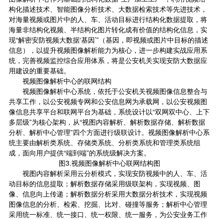
构化描述技术、智能图像分析技术、大数据检索技术等先进技术，
对海量视频或图片中的人、车、活动目标进行结构化数据提取，将
海量非结构化视频、半结构化图片转化成有价值的结构化信息，实
现“解密安防视频大数据‘基因’”（基因，即视频或图片中目标的描述
信息），以提升视频图像解析能力为核心，进一步构建实战应用系
统，完善视频监控综合应用体系，将是公安机关实现安防大数据应
用建设的重要基础。
视频图像解析中心的联网结构
视频图像解析中心系统，依托于公安机关视频图像信息整合与
共享工作，以公安视频专网和公安信息网为承载网，以公安视频图
像信息共享平台和联网平台为基础，系统设计以“双网双中心、上下
多层级”为核心架构，从“视图内容解析、解析数据存储、解析数据
分析、解析中心管理”四个方面进行级联设计。视频图像解析中心系
统主要由解析类系统、存储类系统、分析类系统和管理类系统组
成，面向用户提供“端到端”的系统级解决方案。
图3.视频图像解析中心联网结构图
视图内容解析采用云分析模式，实现安防视频中的人、车、活
动目标的信息提取；解析数据存储采用级联架构，实现视频、图
像、信息向上传递；解析数据分析采用大数据分析技术，实现视频
图像信息的分析、检索、挖掘、比对、碰撞等服务；解析中心管理
采用统一标准、统一接口、统一权限、统一服务，为公安业务工作