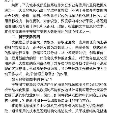
然而，平安城市视频监控系统作为公安业务应用的重要数据来
源之一，大量的视频仍属于非结构化数据，不利于开展多类数据的
融合处理、分析、预测。最近几年兴起的视频结构化描述技术，采
用目标检测、特征提取、对象识别、
深度学习
等分析手段，将视频
图像组织成可被计算机和人识别、理解、检索的文本信息的技术，
将是支撑未来平安城市安防大数据应用的核心技术之一。
二、
解密安防视图
大数据是以容量大、类型多、存取速度快、应用价值高为主要
特征的数据集合，正快速发展为对数量巨大、来源分散、格式多样
的数据进行采集、存储和关联分析，从中发现新知识、创造新价
值、提升新能力的新一代信息技术和服务业态。对于警务信息化应
用来说，大数据的应用价值在于对多类型数据寻找传统手段不易发
现的客观规律，形成预测分析结果，将公安被动工作模式改变为主
动工作模式，发挥“情报主导警务”的作用。
如何解密视图中的“内涵”？
平安城市视频监控系统产生的海量的视频或图片均为非结构化
或半结构化数据，这类数据均不能有效地被计算机应用于公安基于
数据开展的实战业务中，因此，如何将视频或图片中的内容进行结
构化提取，将是新时期下平安城市顶层设计的核心重点。
将海量视频或图片由计算机完成有价值内容信息的识别与读
取，通常采用的技术是视频结构化描述技术。关于视频结构化描述