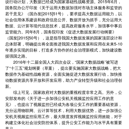
设行动计划，大数据已经成为国家基础性战略资源。2015年6月，
国务院办公厅印发《关于运用大数据加强对市场主体服务和监管的
若干意见》（国办发[2015]51号），要求提高大数据运用能力，以
社会信用体系建设和政府信息公开、数据开放为抓手，充分运用大
数据、云计算等现代信息技术，提高政府服务水平，加强事中事后
监管能力。同年8月，国务院印发《促进大数据发展行动纲要》
（国发[2015]50号），这是指导我国大数据发展的国家顶层设计和
总体部署，明确提出将全面推进我国大数据发展和应用在未来5-10
年逐步实现的目标，打造多方协作的社会治理新模式，加快建设数
据强国之路。
2016年十二届全国人大四次会议，“国家大数据战略”被写进
了“十三五”规划纲要（草案），提出要实施国家大数据战略，把大
数据作为基础性战略资源，全面实施促进大数据发展行动，加快推
动数据资源共享开放和开发应用，助力产业转型升级和社会治理创
新。
综上可见，国家政府对大数据的重视程度非常之高。另外，公
安部发布的《关于进一步加强公安机关视频监控应用工作的意
见》，也提出了视频监控已经成为各项公安工作的重要基础资源，
充分运用物联网、云计算等技术，利用大数据优势，进一步加强公
安机关视频监控应用工作，最大限度发挥视频监控应用效能，对于
构建立体化社会治安防控体系，提升公安工作能力与水平具有重要
意义。