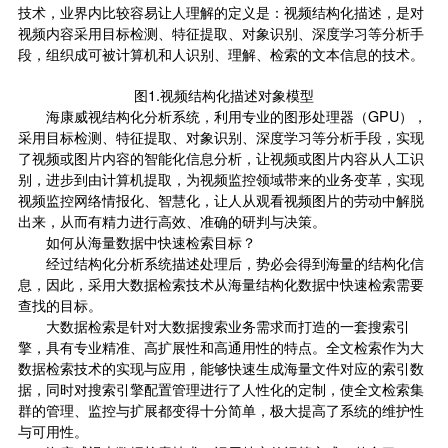
技术，业界内比较容易让人理解的定义是：视频结构化描述，是对
视频内容采用目标检测、特征提取、对象识别、深度学习等分析手
段，组织成可被计算机和人识别、理解、检索的文本信息的技术。
图1.视频结构化描述对象模型
海康威视结构化分析系统，利用专业的图形处理器（GPU），
采用目标检测、特征提取、对象识别、深度学习等分析手段，实现
了视频或图片内容的智能化信息分析，让视频或图片内容从人工识
别，进步到由计算机提取，为视频监控领域带来的业务变革，实现
视频监控网络情报化、智慧化，让人从观看视频图片的劳动中解脱
出来，从而有精力进行高效、准确的研判与决策。
如何从海量数据中快速检索目标？
经过结构化分析系统描述处理后，势必会得到海量的结构化信
息，因此，采用大数据检索技术从海量结构化数据中快速检索需要
查找的目标。
大数据检索是针对大数据搜索业务需求而打造的一套搜索引
擎，具有专业精准、高扩展性和高通用性的特点。全文检索作为大
数据检索技术的实现与应用，能够快速生成海量文件对应的索引数
据，同时对搜索引擎配置管理进行了人性化的定制，使全文检索集
群的管理、监控与扩展都变得十分简单，极大提高了系统的维护性
与可用性。