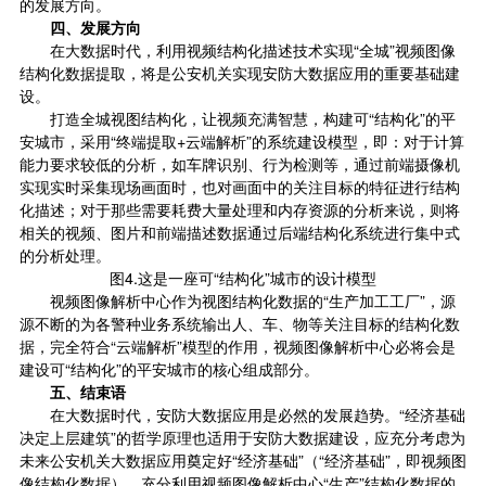
的发展方向。
四、发展方向
在大数据时代，利用视频结构化描述技术实现“全城”视频图像
结构化数据提取，将是公安机关实现安防大数据应用的重要基础建
设。
打造全城视图结构化，让视频充满智慧，构建可“结构化”的平
安城市，采用“终端提取+云端解析”的系统建设模型，即：对于计算
能力要求较低的分析，如车牌识别、行为检测等，通过前端摄像机
实现实时采集现场画面时，也对画面中的关注目标的特征进行结构
化描述；对于那些需要耗费大量处理和内存资源的分析来说，则将
相关的视频、图片和前端描述数据通过后端结构化系统进行集中式
的分析处理。
图4.这是一座可“结构化”城市的设计模型
视频图像解析中心作为视图结构化数据的“生产加工工厂”，源
源不断的为各警种业务系统输出人、车、物等关注目标的结构化数
据，完全符合“云端解析”模型的作用，视频图像解析中心必将会是
建设可“结构化”的平安城市的核心组成部分。
五、结束语
在大数据时代，安防大数据应用是必然的发展趋势。“经济基础
决定上层建筑”的哲学原理也适用于安防大数据建设，应充分考虑为
未来公安机关大数据应用奠定好“经济基础”（“经济基础”，即视频图
像结构化数据），充分利用视频图像解析中心“生产”结构化数据的