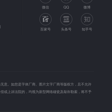
微信
QQ
微博
网
百家号
头条号
知乎号
为无意。如您是字体厂商、图片文字厂商等版权方，且不允许
赔偿或上诉法院的，均视为新型网络碰瓷及敲诈勒索，将不予