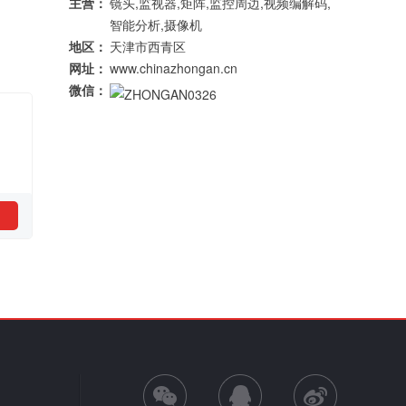
主营：
镜头,监视器,矩阵,监控周边,视频编解码,
智能分析,摄像机
地区：
天津市西青区
网址：
www.chinazhongan.cn
微信：