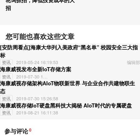
轮询抓拍，降低投资成本的大
招
您可能也喜欢这些文章
[安防周看点]海康大华列入美政府“黑名单” 校园安全三大指
标
编辑部
资讯
2019-05-24 16:19:53
海康威视发布全新IoT存储方案
资讯
2019-07-30 15:2
海康威视存储架构AIoT物联新世界 与企业合作共建物联生
1:20
态
资讯
2019-07-30 15:26:58
海康威视存储IoT硬盘黑科技大揭秘 AIoT时代的专属硬盘
资讯
2019-08-21 16:11:38
参与评论
0