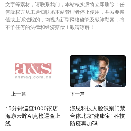
文字等素材，请联系我们，本站核实后将立即删除！任
何版权方从未通知联系本站管理者停止使用，并索要赔
偿或上诉法院的，均视为新型网络碰瓷及敲诈勒索，将
不予任何的法律和经济赔偿！敬请谅解！
上一篇
下一篇
15分钟巡查1000家店
澎思科技人脸识别门禁
海康云眸AI点检巡查上
合体北京“健康宝” 科技
线
防疫再加码