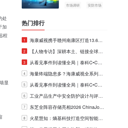
市场调研
安防市场
AIoT
的处
热门排行
于加
远程
海康威视携手赣州南康区打造13.6公
1
里绿波网
【人物专访】深耕本土、链接全球：
2
泰科安防设备张宁解码中国安防出海
从看见事件到读懂全局｜泰科C•CUR
3
新范式
E IQ 3.20开启安防运营智能新时代
海量终端隐患多？海康威视全系列物
4
视墙显
联安全产品，四层守护更放心！
从看见事件到读懂全局｜泰科C•CUR
5
E IQ 3.20开启安防运营智能新时代
工业产品生产中安全防护设计与评估
6
的实践与探讨
东芝全阵容存储亮相2026 ChinaJo
7
缩
y，以海量数据底座赋能“与AI同游”新
火星慧知：熵基科技打造空间智能时
8