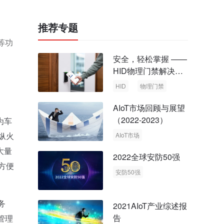
推荐专题
、
等功
安全，轻松掌握 ——
HID物理门禁解决方
案，启动智慧安全新
HID
物理门禁
时代
AIoT市场回顾与展望
（2022-2023）
为车
纵火
AIoT市场
回顾与展望
大量
2022全球安防50强
方便
安防50强
安防市场
安防行业
务
2021AIoT产业综述报
告
管理