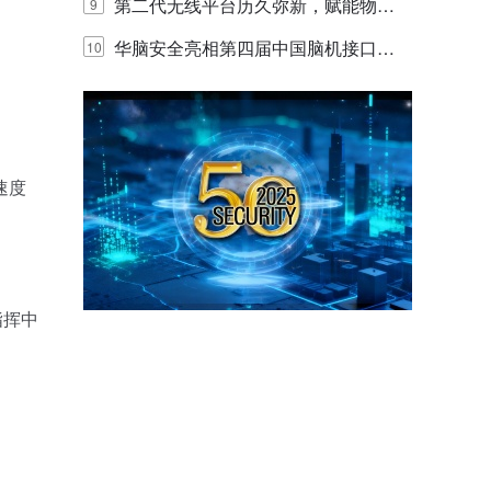
体验
代的认知中枢
第二代无线平台历久弥新，赋能物联
9
网创新迭代
华脑安全亮相第四届中国脑机接口大
10
赛 工业安全脑机接口技术赢行业顶级
专家关注
速度
指挥中