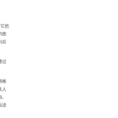
，它把
的图
到后
通过
。
清晰
及人
拍。
站进