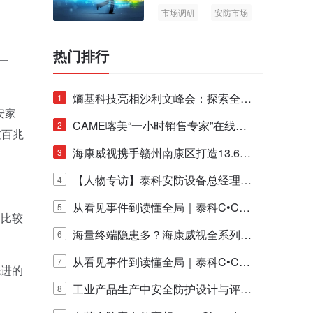
市场调研
安防市场
AIoT
热门排行
一
熵基科技亮相沙利文峰会：探索全栈
1
安家
脑机技术商业化生态新路径
CAME喀美“一小时销售专家”在线赋
2
过百兆
能培训正式启动！
海康威视携手赣州南康区打造13.6公
3
里绿波网
【人物专访】泰科安防设备总经理张
4
宁解码安防出海新范式
从看见事件到读懂全局｜泰科C•CUR
5
格比较
E IQ 3.20开启安防运营智能新时代
海量终端隐患多？海康威视全系列物
6
联安全产品，四层守护更放心！
从看见事件到读懂全局｜泰科C•CUR
7
先进的
E IQ 3.20开启安防运营智能新时代
工业产品生产中安全防护设计与评估
8