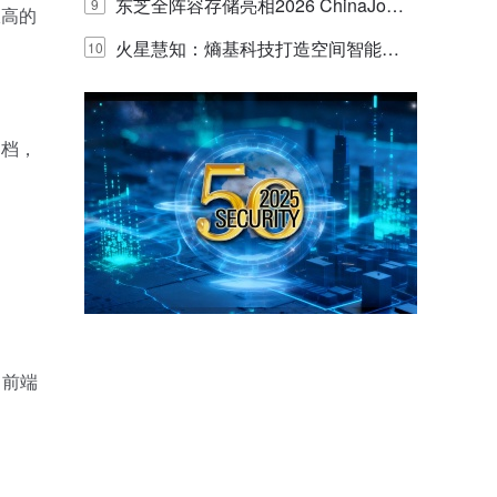
的实践与探讨
东芝全阵容存储亮相2026 ChinaJo
9
极高的
y，以海量数据底座赋能“与AI同游”新
火星慧知：熵基科技打造空间智能时
10
体验
代的认知中枢
文档，
，前端