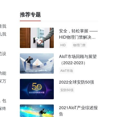
推荐专题
量我
安全，轻松掌握 ——
么我
HID物理门禁解决方
案，启动智慧安全新
HID
物理门禁
时代
范设
AIoT市场回顾与展望
（2022-2023）
AIoT市场
功能
回顾与展望
家万
2022全球安防50强
安防50强
安防市场
安防行业
，包
2021AIoT产业综述报
保终
告