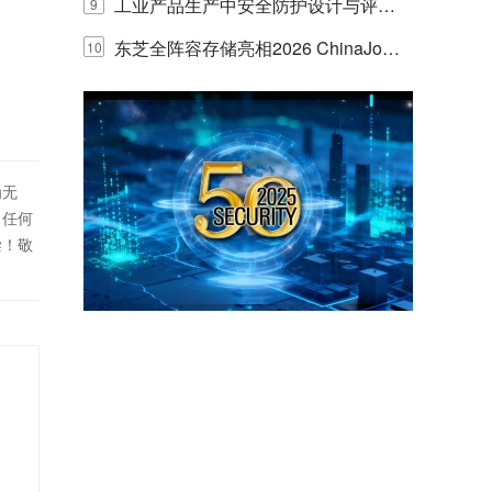
E IQ 3.20开启安防运营智能新时代
工业产品生产中安全防护设计与评估
9
的实践与探讨
东芝全阵容存储亮相2026 ChinaJo
10
y，以海量数据底座赋能“与AI同游”新
体验
为无
！任何
偿！敬
展