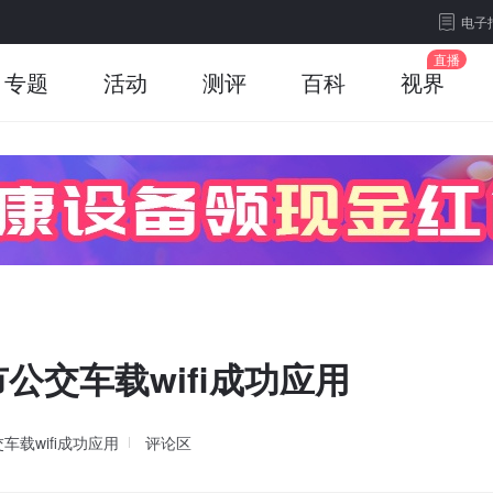
电子
专题
活动
测评
百科
视界
交车载wifi成功应用
载wifi成功应用
评论区