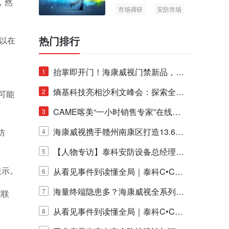
，然
市场调研
安防市场
AIoT
热门排行
以在
抬掌即开门！海康威视门禁新品，不
1
止认人脸，更认"掌"中静脉！
熵基科技亮相沙利文峰会：探索全栈
2
可能
脑机技术商业化生态新路径
CAME喀美“一小时销售专家”在线赋
3
能培训正式启动！
海康威视携手赣州南康区打造13.6公
防
4
里绿波网
【人物专访】泰科安防设备总经理张
5
表示。
宁解码安防出海新范式
从看见事件到读懂全局｜泰科C•CUR
6
E IQ 3.20开启安防运营智能新时代
海量终端隐患多？海康威视全系列物
7
国联
联安全产品，四层守护更放心！
从看见事件到读懂全局｜泰科C•CUR
8