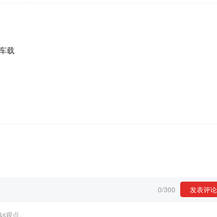
车载
0
/
300
发表评论
&s观点。