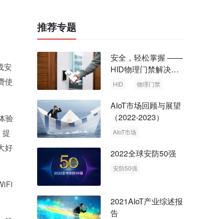
推荐专题
安全，轻松掌握 ——
成安
HID物理门禁解决方
案，启动智慧安全新
费使
HID
物理门禁
时代
AIoT市场回顾与展望
（2022-2023）
体验
，提
AIoT市场
回顾与展望
大好
2022全球安防50强
安防50强
安防市场
安防行业
Fi
2021AIoT产业综述报
告