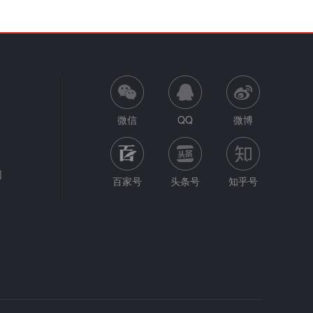
微信
QQ
微博
网
百家号
头条号
知乎号