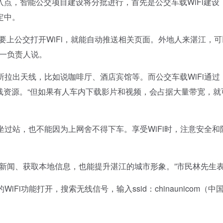
入点，智能公交项目建设将分批进行，首先是公交车载WiFi建设
定中。
上公交打开WiFi，就能自动推送相关页面。外地人来湛江，可
司一负责人说。
所拉出天线，比如说咖啡厅、酒店宾馆等。而公交车载WiFi通过
线资源。“但如果有人车内下载影片和视频，会占据大量带宽，就
坐过站，也不能因为上网舍不得下车。享受WiFi时，注意安全和
览新闻、获取本地信息，也能提升湛江的城市形象。”市民林先生
i功能打开，搜索无线信号，输入ssid：chinaunicom（中