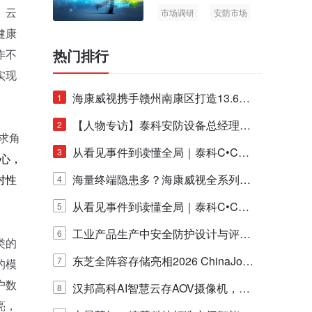
市场调研
安防市场
、云
AIoT
健康
热门排行
作不
实现
海康威视携手赣州南康区打造13.6公
1
里绿波网
【人物专访】泰科安防设备总经理张
2
求角
宁解码安防出海新范式
从看见事件到读懂全局｜泰科C•CUR
3
心，
E IQ 3.20开启安防运营智能新时代
海量终端隐患多？海康威视全系列物
4
对性
联安全产品，四层守护更放心！
从看见事件到读懂全局｜泰科C•CUR
5
E IQ 3.20开启安防运营智能新时代
工业产品生产中安全防护设计与评估
6
类的
的实践与探讨
东芝全阵容存储亮相2026 ChinaJo
7
的模
户数
y，以海量数据底座赋能“与AI同游”新
汉邦高科AI智慧云存AOV摄像机，三
8
亮，