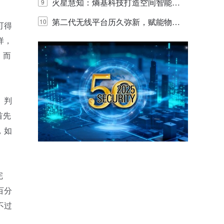
体验
目太阳能多摄球机
火星慧知：熵基科技打造空间智能时
9
代的认知中枢
第二代无线平台历久弥新，赋能物联
10
可得
网创新迭代
样，
，而
、判
首先
，如
完
百分
不过