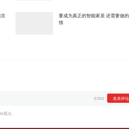
南京
要成为真正的智能家居 还需要做
情
0
/
300
发表评论
&s观点。