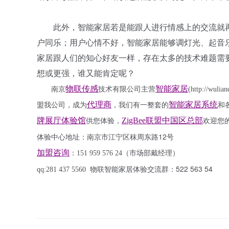
此外，智能家居若是能跟人进行情感上的交流就
户同乐；用户心情不好，智能家居能够调灯光、起音
家居跟人们的知心好友一样，存在太多的技术难题需
想或更强，谁又能肯定呢？
物联传感
智能家居
南京
技术有限公司主营
(http://wulia
代理商
智能家居系统
盟我公司，成为
，我们有一整套的
和
牌展厅体验馆
ZigBee联盟中国区总部
供您体验，
欢迎您
12
号
体验中心地址：南京市江宁区秣周东路
加盟咨询
：
151 959 576 24
（市场部
戴经理
）
522 563 54
qq:281
437
5560
物联智能家居体验交流群：