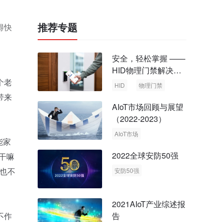
推荐专题
得快
安全，轻松掌握 ——
HID物理门禁解决方
案，启动智慧安全新
个老
HID
物理门禁
时代
带来
AIoT市场回顾与展望
（2022-2023）
AIoT市场
能家
回顾与展望
2022全球安防50强
干嘛
安防50强
也不
安防市场
安防行业
2021AIoT产业综述报
告
不作