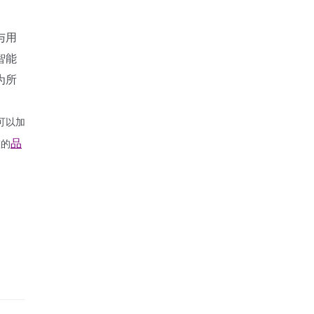
与用
智能
为所
可以加
品
整的