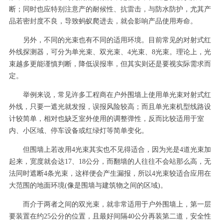
断；同时也应特别注意产的耐候性、抗雷击，与防水防护，尤其产
品若密封度不良，导致蚂蚁爬进去，就会影响产品使用寿命。
另外，不同的光束也有不同的适用环境。目前常见的对射式红
外线探测器，可分为单光束、双光束、4光束、8光束。理论上，光
束越多更能谨慎判断，降低误报率，但其实则还是要视实际需求而
定。
举例来说，常见许多工程商在户外围墙上使用单光束对射式红
外线，只要一遮光就发报，误报风险较高；而且单光束机型线路设
计较简单，相对也缺乏室外使用的调整弹性，反而比较适用于室
内、小区域、停车设备或红绿灯等简单变化。
但围墙上若改用4光束其实也不见得适合，因为光是4道光束加
起来，宽度就会达17、18公分，而翻墙的人往往不会站那么高，无
法同时遮断4条光束，这样便会产生漏报，所以4光束较适合应用在
大范围的地面环境(像是围墙与建筑物之间的区域)。
而介于两者之间的双光束，就非常适用于户外围墙上，第一层
要装置在约25公分的位置，且最好间隔40公分再装第二道，安全性