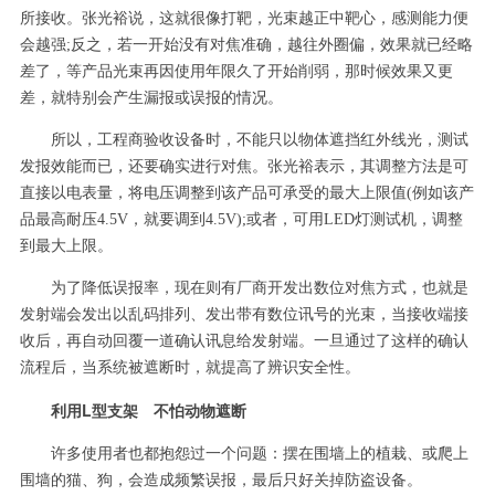
所接收。张光裕说，这就很像打靶，光束越正中靶心，感测能力便
会越强;反之，若一开始没有对焦准确，越往外圈偏，效果就已经略
差了，等产品光束再因使用年限久了开始削弱，那时候效果又更
差，就特别会产生漏报或误报的情况。
所以，工程商验收设备时，不能只以物体遮挡红外线光，测试
发报效能而已，还要确实进行对焦。张光裕表示，其调整方法是可
直接以电表量，将电压调整到该产品可承受的最大上限值(例如该产
品最高耐压4.5V，就要调到4.5V);或者，可用LED灯测试机，调整
到最大上限。
为了降低误报率，现在则有厂商开发出数位对焦方式，也就是
发射端会发出以乱码排列、发出带有数位讯号的光束，当接收端接
收后，再自动回覆一道确认讯息给发射端。一旦通过了这样的确认
流程后，当系统被遮断时，就提高了辨识安全性。
利用L型支架 不怕动物遮断
许多使用者也都抱怨过一个问题：摆在围墙上的植栽、或爬上
围墙的猫、狗，会造成频繁误报，最后只好关掉防盗设备。