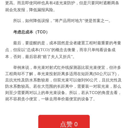
更高。而且即使同样也具有4道光束防护，但是只要同时遮断两条
就会先发报，降低漏报风险。
所以，如何降低误报，“将产品用对地方”便是答案之一。
考虑总成本（TCO）
最后，要提醒的是，成本固然是业者建置工程时最重要的考量
点，但应以“总成本(TCO)”的概念去衡量，而非只单纯看设备成
本，否则，最后容易“赔了夫人又折兵”。
举例来说，单光束对射式红外线探测器比双光束便宜，但许多
工程商却不了解，单光束投射距离多适用在短距离(50公尺以下)，
且抗光性及防水系数较差，但双光束可以做到90公尺，且抗光性及
防水系数较高。若在大范围的长距离中，需要装一对双光束，那么
则至少需要两对以上的单光束设备。所以，若从TCO的角度去看，
就不容易贪小便宜，一昧去用单价最便宜的设备了。
点赞
0