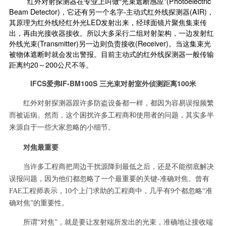
红外对射
探测器在专业上叫做“光束遮断感应”(Photoelectric
Beam Detector)，它还有另一个名字-主动式红外线探测器(AIR)，
其原理为红外线经红外光LED发射出来，经球面镜片聚焦集束传
出，再由光接收器接收。所以大多采行二组对射架构，一边发射红
外线光束(Transmitter)另一边则负责接收(Receiver)。当这集束光
被物体遮断时就会发出警报。目前主动式的红外线探测器一般传输
距离约20～200公尺不等。
IFCS爱弗IF-BM100S 三光束对射室外侦测距离100米
红外对射探测器跟许多防盗设备都一样，都因为容易误报频繁
而被诟病。然而，这个困扰许多工程商和使用者的问题，其实多半
来源自于一些大家忽略的小细节。
对焦最重要
当许多工程商把周边干扰源降到最低之后，还是不能彻底解决
误报问题，因为他们都忽略了一个最重要的关键-准确对焦。曾有
FAE工程师表示，10个上门求助的工程商中，几乎有9个都忽略“准
确对焦”的重要性。
所谓“对焦”，就是要让发射端所发出的光束，准确地让接收端