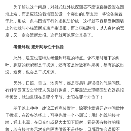
为了解决这个问题，对射式红外线探测器不应该直接设置在围
墙上端，而是应该沿着墙面架设一个突出的L型支架，将设备装置
于此，形成一条与围墙平行的虚拟防护线，这样就不容易受到围墙
上的盆栽与小猫遮断光束产生误报，而当窃贼翻墙，以人身体的宽
度，又一定会遮断发报。这样就可以两全其美了。
考量环境 避开间歇性干扰源
此外，建置也需特别考量到环境的特点。像不定时落下的树
叶、飘荡的旗帜都是干扰源，还有若是附近有种果树，易有蚂蚁出
没、造窝，也会是干扰来源。
另外，日照、雷击、浓雾等，都是容易引起误报的气候问题。
有科学园区安全管理人员就打趣道，只要最近发现哪区防盗器误报
率频繁，就知道现在是哪个季节、太阳在哪个方位了！
基于以上种种，建议工程商装置时，除要注意避开这些间歇性
干扰源，在设备选择上，可事先做一个小测试：用红外线的接收
端，通上电源，在日光灯或是大太阳下照射，看是否有接收的现
象，若有接收表示对光的隔离做得不是很好，日后恐怕会误报不