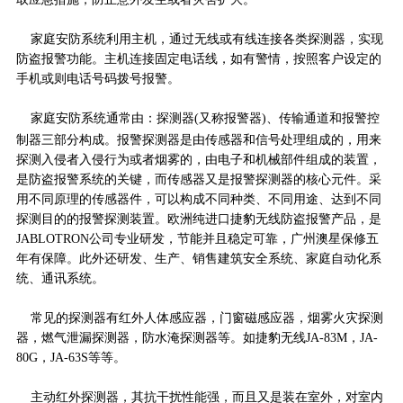
家庭安防系统利用主机，通过无线或有线连接各类探测器，实现
防盗报警功能。主机连接固定电话线，如有警情，按照客户设定的
手机或则电话号码拨号报警。
家庭安防系统通常由：探测器(又称报警器)、传输通道和报警控
传感器
制器三部分构成。报警探测器是由
和信号处理组成的，用来
探测入侵者入侵行为或者烟雾的，由电子和机械部件组成的装置，
是防盗报警系统的关键，而传感器又是报警探测器的核心元件。采
用不同原理的传感器件，可以构成不同种类、不同用途、达到不同
探测目的的报警探测装置。欧洲纯进口捷豹无线防盗报警产品，是
JABLOTRON公司专业研发，节能并且稳定可靠，广州澳星保修五
年有保障。此外还研发、生产、销售建筑安全系统、家庭自动化系
统、通讯系统。
常见的探测器有红外人体感应器，门窗磁感应器，烟雾火灾探测
器，燃气泄漏探测器，防水淹探测器等。如捷豹无线JA-83M，JA-
80G，JA-63S等等。
主动红外探测器，其抗干扰性能强，而且又是装在室外，对室内