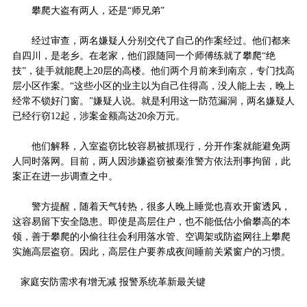
攀爬大盗有两人，还是“师兄弟”
经过审查，两名嫌疑人分别交代了自己的作案经过。他们都来
自四川，是老乡。在老家，他们跟随同一个师傅练就了攀爬“绝
技”，徒手就能爬上20层的高楼。他们两个月前来到南京，专门找高
层小区作案。“这些小区的业主以为自己住得高，没人能上去，晚上
经常不锁好门窗。”嫌疑人说。就是利用这一防范漏洞，两名嫌疑人
已经行窃12起，涉案金额高达20余万元。
他们解释，入室盗窃比较容易被抓现行，分开作案就能避免两
人同时落网。目前，两人因涉嫌盗窃被秦淮警方依法刑事拘留，此
案正在进一步调查之中。
警方提醒，随着天气转热，很多人晚上睡觉也喜欢开窗透风，
这容易留下安全隐患。即使是高层住户，也不能低估小偷攀高的本
领，善于攀爬的小偷往往会利用落水管、空调架或防盗网往上攀爬
实施高层盗窃。因此，高层住户要养成夜间睡前关紧窗户的习惯。
家庭安防需求有增无减 报警系统革新最关键