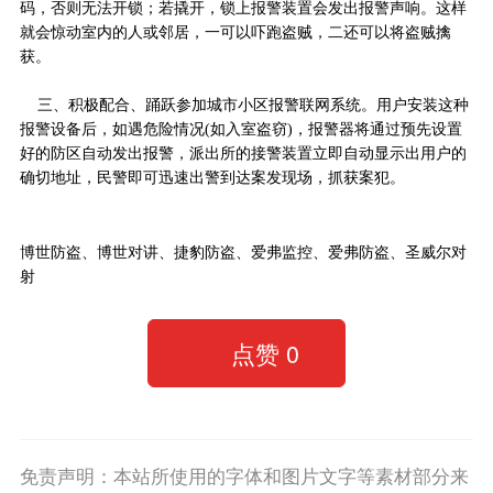
码，否则无法开锁；若撬开，锁上报警装置会发出报警声响。这样
就会惊动室内的人或邻居，一可以吓跑盗贼，二还可以将盗贼擒
获。
三、积极配合、踊跃参加城市小区报警联网系统。用户安装这种
报警设备后，如遇危险情况(如入室盗窃)，报警器将通过预先设置
好的防区自动发出报警，派出所的接警装置立即自动显示出用户的
确切地址，民警即可迅速出警到达案发现场，抓获案犯。
博世防盗、博世对讲、捷豹防盗、爱弗监控、爱弗防盗、圣威尔对
射
点赞
0
免责声明：本站所使用的字体和图片文字等素材部分来