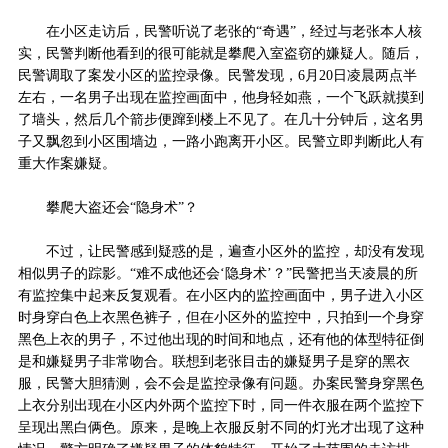
在小区走访后，民警听说了老张的“奇遇”，经过与老张本人核
实，民警判断他看到的很可能就是攀爬入室盗窃的嫌疑人。随后，
民警调取了案发小区的监控录像。民警发现，6月20日凌晨两点半
左右，一名男子出现在监控画面中，他身轻如燕，一个飞跃就摸到
了墙头，然后几个箭步便蹿到楼上不见了。在几十分钟后，这名男
子又飘忽到小区围墙边，一路小跑离开小区。民警立即判断此人有
重大作案嫌疑。
攀爬大盗还会“隐身术”？
不过，让民警感到疑惑的是，遍查小区外的监控，却没有发现
相似男子的踪影。“难不成他还会‘隐身术’？”民警把当天凌晨的所
有监控集中起来反复观看。在小区内的监控画面中，男子进入小区
时身穿白色上衣黑色裤子，但在小区外的监控中，只拍到一个身穿
黑色上衣的男子，不过他出现的时间和地点，还有他的体型特征倒
是和嫌疑男子非常吻合。联想到老张目击的嫌疑男子是穿的黑衣
服，民警大胆猜测，会不会是监控录像有问题。办案民警身穿黑色
上衣分别出现在小区内外两个监控下时，同一件衣服在两个监控下
呈现出黑白俩色。原来，是晚上衣服反射不同的灯光才出现了这种