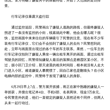
情况。警方明确了嫌疑男子的体貌特征，开始了大范围的走访排
查。
行车记录仪暴露大盗行踪
通过监控追踪，民警画出了嫌疑人逃跑的路线，但最终嫌疑人
拐进了一条没有监控的小街，线索就此中断。他会去哪儿呢？很
快，监控画面中来来往往的车辆吸引了民警的注意。现在有不少车
装有行车记录仪，它们会不会拍到了嫌疑人的去向？民警想到此
处，立即与画面里出现过的各个车的车主联系。果然，一位车主的
行车记录仪拍到了嫌疑人乘坐一辆出租车离开的画面。通过出租车
驾驶员的回忆，民警得知嫌疑人最后的落脚点是栖霞区某小区。不
过，据小区门卫介绍，那天凌晨的相关时间段，根本就没有人走大
门进入小区。难道嫌疑人攀爬惯了，回自己家也是翻墙头？在小区
电梯内部的监控中，民警终于发现了嫌疑人的身影。
6月29日早上7点，警方展开抓捕，将正在家中熟睡的嫌疑人一
举抓获，并搜出笔记本4台、手机6部、名表两块、现金3万余元。
令民警意外的是，他们一直锁定的嫌疑人居然还有个同伴，但两人
从未一起行动过。