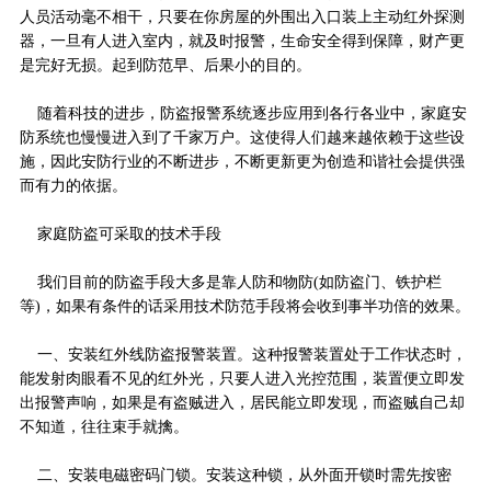
人员活动毫不相干，只要在你房屋的外围出入口装上主动红外探测
器，一旦有人进入室内，就及时报警，生命安全得到保障，财产更
是完好无损。起到防范早、后果小的目的。
随着科技的进步，防盗报警系统逐步应用到各行各业中，家庭安
防系统也慢慢进入到了千家万户。这使得人们越来越依赖于这些设
施，因此安防行业的不断进步，不断更新更为创造和谐社会提供强
而有力的依据。
家庭防盗可采取的技术手段
我们目前的防盗手段大多是靠人防和物防(如防盗门、铁护栏
等)，如果有条件的话采用技术防范手段将会收到事半功倍的效果。
一、安装红外线防盗报警装置。这种报警装置处于工作状态时，
能发射肉眼看不见的红外光，只要人进入光控范围，装置便立即发
出报警声响，如果是有盗贼进入，居民能立即发现，而盗贼自己却
不知道，往往束手就擒。
二、安装电磁密码门锁。安装这种锁，从外面开锁时需先按密