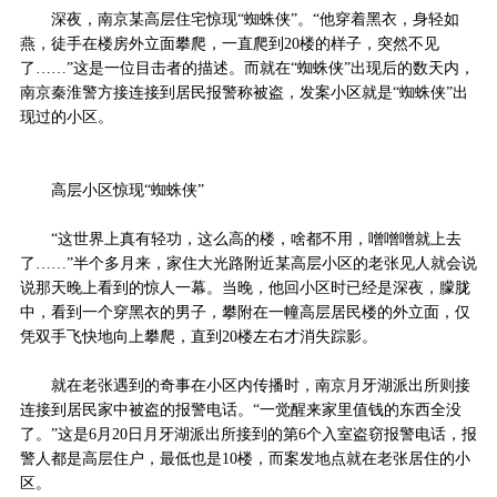
深夜，南京某高层住宅惊现“蜘蛛侠”。“他穿着黑衣，身轻如
燕，徒手在楼房外立面攀爬，一直爬到20楼的样子，突然不见
了……”这是一位目击者的描述。而就在“蜘蛛侠”出现后的数天内，
南京秦淮警方接连接到居民报警称被盗，发案小区就是“蜘蛛侠”出
现过的小区。
高层小区惊现“蜘蛛侠”
“这世界上真有轻功，这么高的楼，啥都不用，噌噌噌就上去
了……”半个多月来，家住大光路附近某高层小区的老张见人就会说
说那天晚上看到的惊人一幕。当晚，他回小区时已经是深夜，朦胧
中，看到一个穿黑衣的男子，攀附在一幢高层居民楼的外立面，仅
凭双手飞快地向上攀爬，直到20楼左右才消失踪影。
就在老张遇到的奇事在小区内传播时，南京月牙湖派出所则接
连接到居民家中被盗的报警电话。“一觉醒来家里值钱的东西全没
了。”这是6月20日月牙湖派出所接到的第6个入室盗窃报警电话，报
警人都是高层住户，最低也是10楼，而案发地点就在老张居住的小
区。