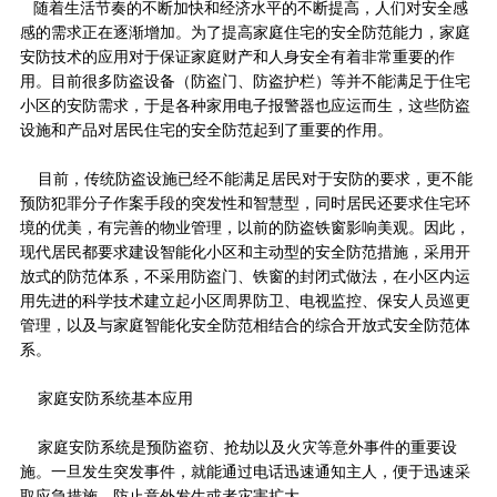
随着生活节奏的不断加快和经济水平的不断提高，人们对安全感
感的需求正在逐渐增加。为了提高家庭住宅的安全防范能力，家庭
安防技术的应用对于保证家庭财产和人身安全有着非常重要的作
用。目前很多防盗设备（防盗门、防盗护栏）等并不能满足于住宅
小区的安防需求，于是各种家用电子报警器也应运而生，这些防盗
设施和产品对居民住宅的安全防范起到了重要的作用。
目前，传统防盗设施已经不能满足居民对于安防的要求，更不能
预防犯罪分子作案手段的突发性和智慧型，同时居民还要求住宅环
境的优美，有完善的物业管理，以前的防盗铁窗影响美观。因此，
现代居民都要求建设智能化小区和主动型的安全防范措施，采用开
放式的防范体系，不采用防盗门、铁窗的封闭式做法，在小区内运
用先进的科学技术建立起小区周界防卫、电视监控、保安人员巡更
管理，以及与家庭智能化安全防范相结合的综合开放式安全防范体
系。
家庭安防系统基本应用
家庭安防系统是预防盗窃、抢劫以及火灾等意外事件的重要设
施。一旦发生突发事件，就能通过电话迅速通知主人，便于迅速采
取应急措施，防止意外发生或者灾害扩大。