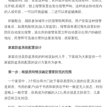
电磁密码门锁：安装这种锁，从外面开锁时需先按密码，否则无
法开锁;若撬开，锁上报警装置会发出报警声响。这样就会惊动室内
的人或邻居，一可以吓跑盗贼，二还可以将盗贼擒获。
积极配合、踊跃参加城市小区报警联网系统。用户安装这种报警
设备后，如遇危险情况(如入室盗窃)，报警器将通过预先设置好的
防区自动发出报警，派出所的接警装置立即自动显示出用户的确切
地址，民警即可迅速出警到达案发现场，抓获案犯。
家庭防盗系统配置设计
家庭在涉及防盗系统的时候该如何入手，下面就为大家提供一个
家庭防盗系统配置的设计方案作为参考。
第一步：根据房间情况确定需要防范的范围
一个家居中，2个阳台和大门处于最容易受到入侵的位置;其次就
是厨房、书房的窗户(由于书房和厨房在平时一般是无人状态，特别
是晚上一般空置，容易成为窃贼的入口);再次就是主卧室①、儿童
房②和卫生间③;