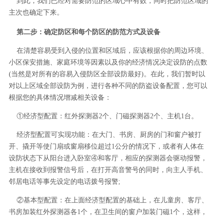
到此，我们已经对需要防范的区域心中有数，同时把防范区域的
主次也确定下来。
第二步：确定防区和每个防区的防范方式及设备
在清楚容易受到入侵的位置和区域后，应该根据你的周边环境、
小区保安措施、家庭环境等因素以及你的经济情况决定设防的点数
(当然是对所有的容易入侵防区全部设防最好)。在此，我们暂时以
对以上区域全部设防为例，进行各种不同的防盗设备配置，您可以
根据您的具体情况增减相关设备：
①经济型配置：红外探测器2个、门磁探测器2个、主机1台。
经济型配置可实现功能：在大门、书房、厨房的门和窗户被打
开、撬开等使门扇或窗扇移位超过1公分的情况下，或者有人体在
设防状态下从阳台进入卧室④和客厅，相应的探测器会驱动报警，
主机在接收到报警信号后，在打开高音警号的同时，向主人手机、
邻居电话等事先设定的电话拨号报警;
②基本型配置：在上面经济型配置的基础上，在儿童房、客厅、
书房加装红外探测器各1个，在卫生间的窗户加装门磁1个，这样，