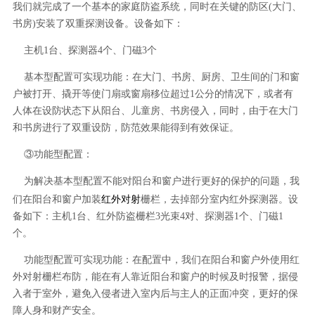
我们就完成了一个基本的家庭防盗系统，同时在关键的防区(大门、
书房)安装了双重探测设备。设备如下：
主机1台、探测器4个、门磁3个
基本型配置可实现功能：在大门、书房、厨房、卫生间的门和窗
户被打开、撬开等使门扇或窗扇移位超过1公分的情况下，或者有
人体在设防状态下从阳台、儿童房、书房侵入，同时，由于在大门
和书房进行了双重设防，防范效果能得到有效保证。
③功能型配置：
为解决基本型配置不能对阳台和窗户进行更好的保护的问题，我
红外对射
们在阳台和窗户加装
栅栏，去掉部分室内红外探测器。设
备如下：主机1台、红外防盗栅栏3光束4对、探测器1个、门磁1
个。
功能型配置可实现功能：在配置中，我们在阳台和窗户外使用红
外对射栅栏布防，能在有人靠近阳台和窗户的时候及时报警，据侵
入者于室外，避免入侵者进入室内后与主人的正面冲突，更好的保
障人身和财产安全。