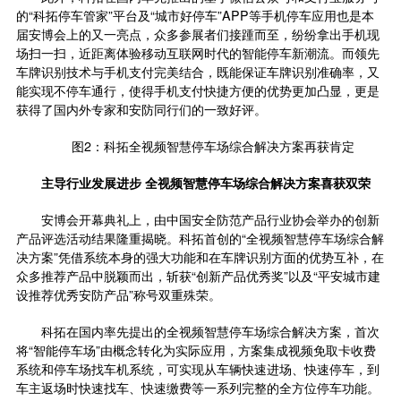
的“科拓停车管家”平台及“城市好停车”APP等手机停车应用也是本
届安博会上的又一亮点，众多参展者们接踵而至，纷纷拿出手机现
场扫一扫，近距离体验
移动互联网
时代的智能停车新潮流。而领先
车牌识别技术与手机支付完美结合，既能保证车牌识别准确率，又
能实现不停车通行，使得手机支付快捷方便的优势更加凸显，更是
获得了国内外专家和安防同行们的一致好评。
图2：科拓全视频智慧停车场综合解决方案再获肯定
主导行业发展进步 全视频智慧停车场综合解决方案喜获双荣
安博会开幕典礼上，由中国安全防范产品行业协会举办的创新
产品评选活动结果隆重揭晓。科拓首创的“全视频智慧停车场综合解
决方案”凭借系统本身的强大功能和在车牌识别方面的优势互补，在
众多推荐产品中脱颖而出，斩获“创新产品优秀奖”以及“平安城市建
设推荐优秀安防产品”称号双重殊荣。
科拓在国内率先提出的全视频智慧停车场综合解决方案，首次
将“智能停车场”由概念转化为实际应用，方案集成视频免取卡收费
系统和停车场找车机系统，可实现从车辆快速进场、快速停车，到
车主返场时快速找车、快速缴费等一系列完整的全方位停车功能。