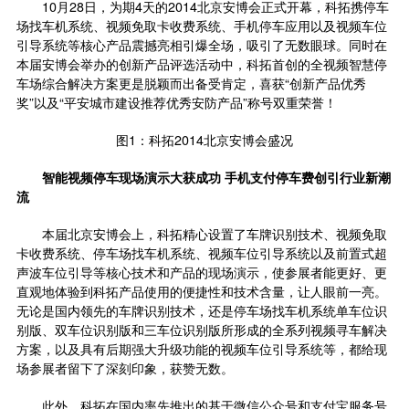
10月28日，为期4天的2014北京安博会正式开幕，科拓携停车
场找车机系统、视频免取卡收费系统、手机停车应用以及视频车位
引导系统等核心产品震撼亮相引爆全场，吸引了无数眼球。同时在
本届安博会举办的创新产品评选活动中，科拓首创的全视频智慧停
车场综合解决方案更是脱颖而出备受肯定，喜获“创新产品优秀
奖”以及“平安城市建设推荐优秀安防产品”称号双重荣誉！
图1：科拓2014北京安博会盛况
智能视频停车现场演示大获成功 手机支付停车费创引行业新潮
流
本届北京安博会上，科拓精心设置了车牌识别技术、视频免取
卡收费系统、停车场找车机系统、视频车位引导系统以及前置式超
声波车位引导等核心技术和产品的现场演示，使参展者能更好、更
直观地体验到科拓产品使用的便捷性和技术含量，让人眼前一亮。
无论是国内领先的车牌识别技术，还是停车场找车机系统单车位识
别版、双车位识别版和三车位识别版所形成的全系列视频寻车解决
方案，以及具有后期强大升级功能的视频车位引导系统等，都给现
场参展者留下了深刻印象，获赞无数。
此外，科拓在国内率先推出的基于微信公众号和支付宝服务号