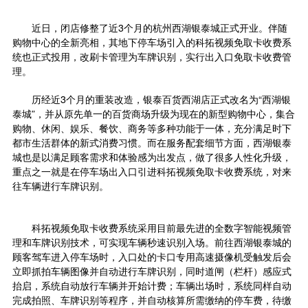
近日，闭店修整了近3个月的杭州西湖银泰城正式开业。伴随
购物中心的全新亮相，其地下停车场引入的科拓视频免取卡收费系
统也正式投用，改刷卡管理为车牌识别，实行出入口免取卡收费管
理。
历经近3个月的重装改造，银泰百货西湖店正式改名为“西湖银
泰城”，并从原先单一的百货商场升级为现在的新型购物中心，集合
购物、休闲、娱乐、餐饮、商务等多种功能于一体，充分满足时下
都市生活群体的新式消费习惯。而在服务配套细节方面，西湖银泰
城也是以满足顾客需求和体验感为出发点，做了很多人性化升级，
重点之一就是在停车场出入口引进科拓视频免取卡收费系统，对来
往车辆进行车牌识别。
科拓视频免取卡收费系统采用目前最先进的全数字智能视频管
理和车牌识别技术，可实现车辆秒速识别入场。前往西湖银泰城的
顾客驾车进入停车场时，入口处的卡口专用高速摄像机受触发后会
立即抓拍车辆图像并自动进行车牌识别，同时道闸（栏杆）感应式
抬启，系统自动放行车辆并开始计费；车辆出场时，系统同样自动
完成拍照、车牌识别等程序，并自动核算所需缴纳的停车费，待缴