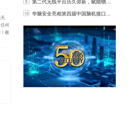
体验
代的认知中枢
第二代无线平台历久弥新，赋能物联
9
网创新迭代
华脑安全亮相第四届中国脑机接口大
10
为无
！任何
赛 工业安全脑机接口技术赢行业顶级
偿！敬
专家关注
主