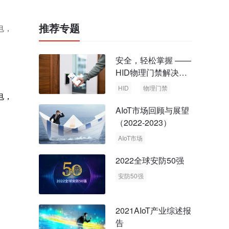
推荐专题
电，
安全，轻松掌握 ——
HID物理门禁解决方
案，启动智慧安全新
HID
物理门禁
电，
时代
AIoT市场回顾与展望
（2022-2023）
AIoT市场
回顾与展望
2022全球安防50强
安防50强
安防市场
安防行业
2021AIoT产业综述报
告