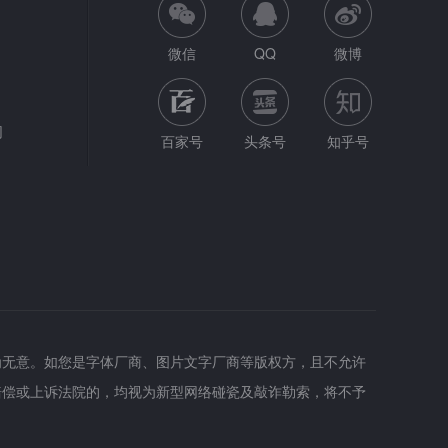
微信
QQ
微博
网
百家号
头条号
知乎号
为无意。如您是字体厂商、图片文字厂商等版权方，且不允许
赔偿或上诉法院的，均视为新型网络碰瓷及敲诈勒索，将不予