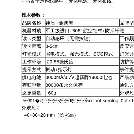
※ 布置于巡检线路中，无需电源，无需布线。
技术参数：
品牌名称
神盾 - 金澳海
品牌型
机器材质
军工级进口T6061航空铝材+防弹纤维
读卡类型
自动感应（无需按键）
工作频
读卡距离
3-5cm
反应速
灯光模式
省电模式、强光模式、SOS模式
灯光开
工作环境
-20-85摄氏度
防护等
提示方式
振动+指示灯
事件提
供电电池
3000mA/3.7V超霸牌18650电池
产品功
存贮容量
30000条永久保存
通讯方
巡更重量
160g
外观尺
:宋体1�o:y�so-font-kerning: 0pt'>1
外观尺寸
140×38×23 mm（长宽高）