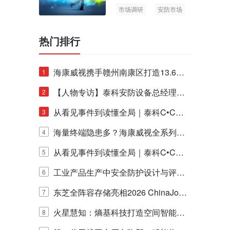
市场调研
安防市场
AIoT
热门排行
海康威视携手赣州南康区打造13.6公
1
里绿波网
【人物专访】泰科安防设备总经理张
2
宁解码安防出海新范式
从看见事件到读懂全局｜泰科C•CUR
3
E IQ 3.20开启安防运营智能新时代
海量终端隐患多？海康威视全系列物
4
联安全产品，四层守护更放心！
从看见事件到读懂全局｜泰科C•CUR
5
E IQ 3.20开启安防运营智能新时代
工业产品生产中安全防护设计与评估
6
的实践与探讨
东芝全阵容存储亮相2026 ChinaJo
7
y，以海量数据底座赋能“与AI同游”新
火星慧知：熵基科技打造空间智能时
8