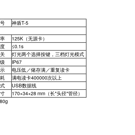
号
神盾T-5
率
125K（无源卡）
度
≤0.1s
关
灯光两个选择按键，三档灯光模式
级
IP67
示
电压低／储存满／重复读卡
耗
满电读卡400000次以上
式
USB数据线
寸
170×34×28 mm（长*头径*管径）
80g