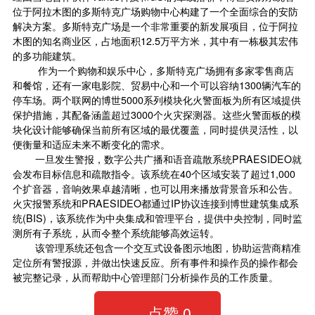
位于阿拉木图的多斯特克广场购物中心构建了一个全面综合的
安防
解决方案
。多斯特克广场是一个非常重要的新发展项目，位于阿拉
木图的知名商业区，占地面积12.5万平方米，其中有一栋极其宏伟
的多功能建筑。
作为一个购物和娱乐中心，多斯特克广场拥有多家零售商店
和餐馆，还有一家电影院、贸易中心和一个可以容纳1300辆汽车的
停车场。两个联网的博世5000系列模块化火警面板为所有区域提供
保护措施，其配备涵盖超过3000个火灾探测器。这些火警面板的模
块化设计能够确保当前所有区域的最优覆盖，同时提供灵活性，以
便衡量和适应未来不断变化的需求。
一旦发生警报，数字公共广播和语音疏散系统PRAESIDEO就
会发布目标信息和疏散指令。该系统在40个区域安装了超过1,000
个扩音器，音响效果卓越清晰，也可以用来播放背景音乐和公告。
火灾报警系统和PRAESIDEO都通过IP协议连接到博世建筑集成系
统(BIS)，该系统作为中央集成和管理平台，提供中央控制，同时监
测所有子系统，从而令整个系统能够高效运转。
该管理系统还包含一个交互式设备图示地图，协助运营商精准
定位所有警报源，并做出快速反应。所有事件和操作员的操作都会
被完整记录，从而帮助中心管理部门分析操作员的工作质量。
点赞
0