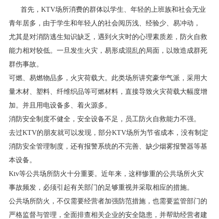
首先，KTV场所消费的群体以学生、年轻的上班族和社会无业
青年居多，由于学生和年轻人的社会阅历浅、经验少、易冲动，
尤其是对消防逃生知识缺乏，遇到火灾时的心理素质差，防火自救
能力相对较低。一旦发生火灾，易形成混乱的局面，以致造成群死
群伤事故。
可燃、易燃物品多，火灾荷载大。此类场所讲究豪华气派，采用大
量木材、塑料、纤维织品等可燃材料，直接导致火灾荷载大幅度增
加。并且用电设备多、着火源多。
消防安全制度不健全，安全设备不足，员工防火自救能力不强。
去过KTV的朋友就可以发现，部分KTV场所为节省成本，没有制定
消防安全管理制度，还有报警系统的不完善、缺少烟雾报警器等基
本设备。
Ktv等公共场所防火十分重要。近年来，这样惨重的公共场所火灾
事故频发，必须引起有关部门的足够重视并采取相应的措施。
公共场所防火，不仅需要经营者加强防范措施，也需要监管部门的
严格监督与管理，全面排查相关企业的安全隐患，并帮助经营者建