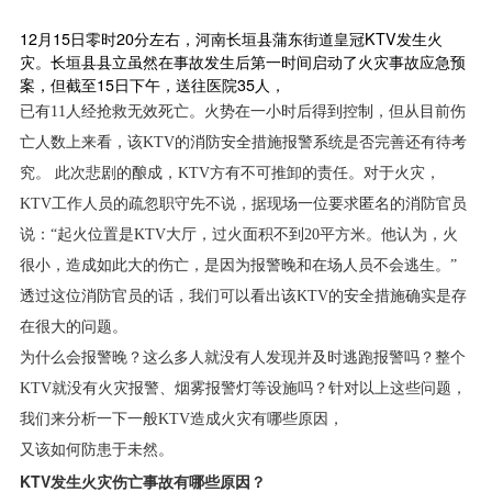
12月15日零时20分左右，河南长垣县蒲东街道皇冠KTV发生火
灾。长垣县县立虽然在事故发生后第一时间启动了火灾事故应急预
案，但截至15日下午，送往医院35人，
已有11人经抢救无效死亡。火势在一小时后得到控制，但从目前伤
亡人数上来看，该KTV的消防安全措施报警系统是否完善还有待考
究。 此次悲剧的酿成，KTV方有不可推卸的责任。对于火灾，
KTV工作人员的疏忽职守先不说，据现场一位要求匿名的消防官员
说：“起火位置是KTV大厅，过火面积不到20平方米。他认为，火
很小，造成如此大的伤亡，是因为报警晚和在场人员不会逃生。”
透过这位消防官员的话，我们可以看出该KTV的安全措施确实是存
在很大的问题。
为什么会报警晚？这么多人就没有人发现并及时逃跑报警吗？整个
KTV就没有火灾报警、烟雾报警灯等设施吗？针对以上这些问题，
我们来分析一下一般KTV造成火灾有哪些原因，
又该如何防患于未然。
KTV发生火灾伤亡事故有哪些原因？