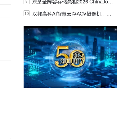
的实践与探讨
东芝全阵容存储亮相2026 ChinaJo
9
y，以海量数据底座赋能“与AI同游”新
汉邦高科AI智慧云存AOV摄像机，三
10
体验
目太阳能多摄球机
工