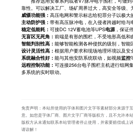
推荐选用安泰系列或者V7脉冲电子围栏，可做到
靠性。可以解决工厂、场矿周界过大，高安全等级、
威慑功能强：
高压电网和警示标志给犯罪分子以极大
主动防护强：
带有高压脉冲电，在入侵者跨越时给与
稳定低能耗：
可接DC 12V蓄电池等UPS
电源
，保证
无盲区无死角：
前端是有形的围栏，不受地形高低和
智能判别性高：
能够智能检测各种侵扰的级别，智能
设计灵活性高：
根据用户要求和现场地理环境以及安
系统融合性好：
能与其他安防系统联动，如视频
监控
远程控制功能：
可连接256台电子围栏主机进行组
多系统的实时联动。
免责声明：本站所使用的字体和图片文字等素材部分来源于
意。如您是字体厂商、图片文字厂商等版权方，且不允许本
版权方从未通知联系本站管理者停止使用，并索要赔偿或上
请谅解！