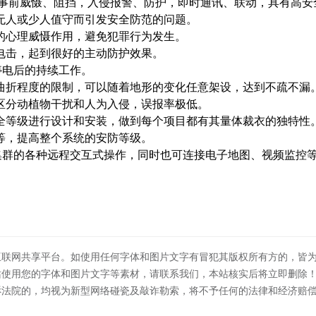
事前威慑、阻挡，入侵报警、防护，即时通讯、联动，具有高安
无人或少人值守而引发安全防范的问题。
的心理威慑作用，避免犯罪行为发生。
电击，起到很好的主动防护效果。
停电后的持续工作。
曲折程度的限制，可以随着地形的变化任意架设，达到不疏不漏
区分动植物干扰和人为入侵，误报率极低。
全等级进行设计和安装，做到每个项目都有其量体裁衣的独特性
等，提高整个系统的安防等级。
网集群的各种远程交互式操作，同时也可连接电子地图、视频监控
互联网共享平台。如使用任何字体和图片文字有冒犯其版权所有方的，皆
站使用您的字体和图片文字等素材，请联系我们，本站核实后将立即删除
诉法院的，均视为新型网络碰瓷及敲诈勒索，将不予任何的法律和经济赔