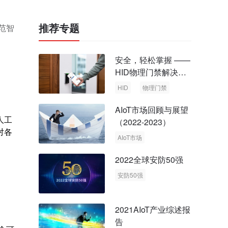
推荐专题
范智
安全，轻松掌握 ——
HID物理门禁解决方
案，启动智慧安全新
HID
物理门禁
时代
AIoT市场回顾与展望
人工
（2022-2023）
对各
AIoT市场
回顾与展望
2022全球安防50强
安防50强
安防市场
安防行业
2021AIoT产业综述报
告