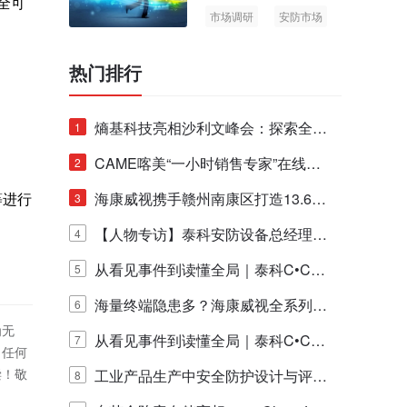
全可
市场调研
安防市场
AIoT
热门排行
。
熵基科技亮相沙利文峰会：探索全栈
1
。
脑机技术商业化生态新路径
CAME喀美“一小时销售专家”在线赋
2
等进行
能培训正式启动！
海康威视携手赣州南康区打造13.6公
3
里绿波网
【人物专访】泰科安防设备总经理张
4
宁解码安防出海新范式
从看见事件到读懂全局｜泰科C•CUR
5
E IQ 3.20开启安防运营智能新时代
海量终端隐患多？海康威视全系列物
6
为无
联安全产品，四层守护更放心！
从看见事件到读懂全局｜泰科C•CUR
7
！任何
偿！敬
E IQ 3.20开启安防运营智能新时代
工业产品生产中安全防护设计与评估
8