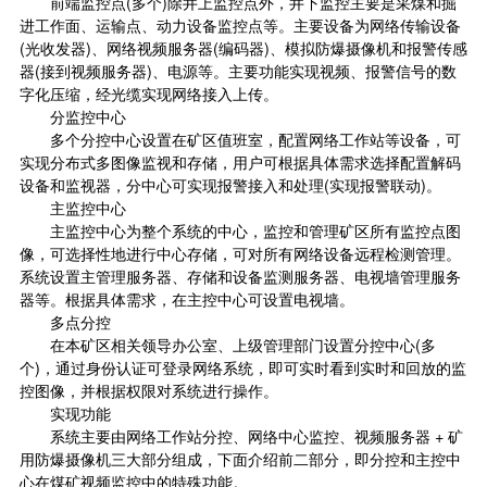
前端监控点(多个)除井上监控点外，井下监控主要是采煤和掘
进工作面、运输点、动力设备监控点等。主要设备为网络传输设备
(光收发器)、网络视频服务器(编码器)、模拟防爆摄像机和报警传感
器(接到视频服务器)、电源等。主要功能实现视频、报警信号的数
字化压缩，经光缆实现网络接入上传。
分监控中心
多个分控中心设置在矿区值班室，配置网络工作站等设备，可
实现分布式多图像监视和存储，用户可根据具体需求选择配置解码
设备和监视器，分中心可实现报警接入和处理(实现报警联动)。
主监控中心
主监控中心为整个系统的中心，监控和管理矿区所有监控点图
像，可选择性地进行中心存储，可对所有网络设备远程检测管理。
系统设置主管理服务器、存储和设备监测服务器、电视墙管理服务
器等。根据具体需求，在主控中心可设置电视墙。
多点分控
在本矿区相关领导办公室、上级管理部门设置分控中心(多
个)，通过身份认证可登录网络系统，即可实时看到实时和回放的监
控图像，并根据权限对系统进行操作。
实现功能
系统主要由网络工作站分控、网络中心监控、视频服务器 + 矿
用防爆摄像机三大部分组成，下面介绍前二部分，即分控和主控中
心在煤矿视频监控中的特殊功能。