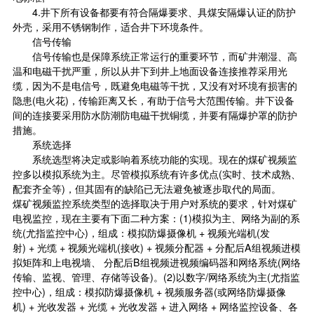
4.井下所有设备都要有符合隔爆要求、具煤安隔爆认证的防护
外壳，采用不锈钢制作，适合井下环境条件。
信号传输
信号传输也是保障系统正常运行的重要环节，而矿井潮湿、高
温和电磁干扰严重，所以从井下到井上地面设备连接推荐采用光
缆，因为不是电信号，既避免电磁等干扰，又没有对环境有损害的
隐患(电火花)，传输距离又长，有助于信号大范围传输。井下设备
间的连接要采用防水防潮防电磁干扰铜缆，并要有隔爆护罩的防护
措施。
系统选择
系统选型将决定或影响着系统功能的实现。现在的煤矿视频监
控多以模拟系统为主。尽管模拟系统有许多优点(实时、技术成熟、
配套齐全等)，但其固有的缺陷已无法避免被逐步取代的局面。
煤矿视频监控系统类型的选择取决于用户对系统的要求，针对煤矿
电视监控，现在主要有下面二种方案：(1)模拟为主、网络为副的系
统(尤指监控中心)，组成：模拟防爆摄像机 + 视频光端机(发
射) + 光缆 + 视频光端机(接收) + 视频分配器 + 分配后A组视频进模
拟矩阵和上电视墙、 分配后B组视频进视频编码器和网络系统(网络
传输、监视、管理、存储等设备)。(2)以数字/网络系统为主(尤指监
控中心)，组成：模拟防爆摄像机 + 视频服务器(或网络防爆摄像
机) + 光收发器 + 光缆 + 光收发器 + 进入网络 + 网络监控设备、各