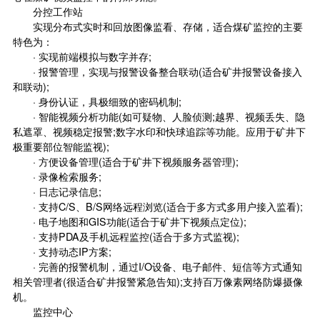
分控工作站
实现分布式实时和回放图像监看、存储，适合煤矿监控的主要
特色为：
· 实现前端模拟与数字并存;
· 报警管理，实现与报警设备整合联动(适合矿井报警设备接入
和联动);
· 身份认证，具极细致的密码机制;
·
智能视频分析
功能(如可疑物、人脸侦测;越界、视频丢失、隐
私遮罩、视频稳定报警;数字水印和快球追踪等功能。应用于矿井下
极重要部位智能监视);
· 方便设备管理(适合于矿井下视频服务器管理);
· 录像检索服务;
· 日志记录信息;
· 支持C/S、B/S网络远程浏览(适合于多方式多用户接入监看);
· 电子地图和GIS功能(适合于矿井下视频点定位);
· 支持PDA及手机远程监控(适合于多方式监视);
· 支持动态IP方案;
· 完善的报警机制，通过I/O设备、电子邮件、短信等方式通知
相关管理者(很适合矿井报警紧急告知);支持百万像素网络防爆摄像
机。
监控中心