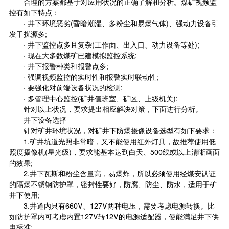
合理的方案都基于对应用状况的正确了解和分析。煤矿视频监
控有如下特点：
· 井下环境恶劣(昏暗潮湿、多粉尘和易爆气体)、强动力设备引
发干扰源多;
· 井下监控点多且复杂(工作面、出入口、动力设备等处);
· 现在大多数煤矿已建模拟监控系统;
· 井下报警种类和报警点多;
· 强调视频监控的实时性和报警实时联动性;
· 要强化对前端设备状况的检测;
· 多管理中心监控(矿井值班室、矿区、上级机关);
针对以上状况，要求提出相应解决对策，下面进行分析。
井下设备选择
针对矿井环境状况，对矿井下防爆摄像设备选型有如下要求：
1.矿井坑道光照非常暗，又不能使用红外灯具，故推荐使用低
照度摄像机(星光级)，要求能基本达到白天、500线或以上清晰画面
的效果;
2.井下瓦斯和粉尘含量高，易爆炸，所以必须使用经煤安认证
的隔爆不锈钢防护罩，密封性要好，防腐、防尘、防水，适用于矿
井下使用;
3.井道内只有660V、127V两种电压，需要考虑电源转换。比
如防护罩内可考虑内置127V转12V的电源适配器，使能满足井下供
电标准;