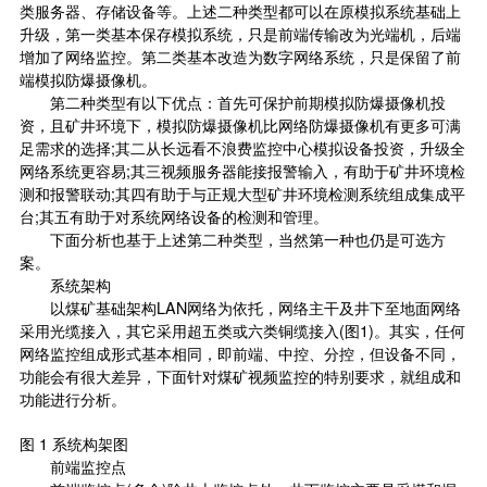
类服务器、存储设备等。上述二种类型都可以在原模拟系统基础上
升级，第一类基本保存模拟系统，只是前端传输改为光端机，后端
增加了网络监控。第二类基本改造为数字网络系统，只是保留了前
端模拟防爆摄像机。
第二种类型有以下优点：首先可保护前期模拟防爆摄像机投
资，且矿井环境下，模拟防爆摄像机比网络防爆摄像机有更多可满
足需求的选择;其二从长远看不浪费监控中心模拟设备投资，升级全
网络系统更容易;其三视频服务器能接报警输入，有助于矿井环境检
测和报警联动;其四有助于与正规大型矿井环境检测系统组成集成平
台;其五有助于对系统网络设备的检测和管理。
下面分析也基于上述第二种类型，当然第一种也仍是可选方
案。
系统架构
以煤矿基础架构LAN网络为依托，网络主干及井下至地面网络
采用光缆接入，其它采用超五类或六类铜缆接入(图1)。其实，任何
网络监控组成形式基本相同，即前端、中控、分控，但设备不同，
功能会有很大差异，下面针对煤矿视频监控的特别要求，就组成和
功能进行分析。
图 1 系统构架图
前端监控点