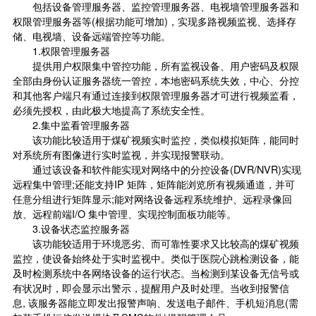
包括设备管理服务器、监控管理服务器、电视墙管理服务器和
权限管理服务器等(根据功能可增加)，实现多路视频监视、选择存
储、电视墙、设备远端管控等功能。
1.权限管理服务器
提供用户权限集中管控功能，所有监视设备、用户密码及权限
全部由身份认证服务器统一管控，本地密码系统失效，中心、分控
和其他客户端只有通过连接到权限管理服务器才可进行视频监看，
必须先授权，由此极大地提高了系统安全性。
2.集中监看管理服务器
该功能比较适用于煤矿视频实时监控，类似模拟矩阵，能同时
对系统所有图像进行实时监视，并实现报警联动。
通过该设备和软件能实现对网络中的分控设备(DVR/NVR)实现
远程集中管理;还能支持IP 矩阵，矩阵能浏览所有视频通道，并可
任意分组进行矩阵显示;能对网络设备远程系统维护、远程录像回
放、远程前端I/O 集中管理、实现控制面板功能等。
3.设备状态监控服务器
该功能较适用于环境恶劣、而可靠性要求又比较高的煤矿视频
监控，使设备始终处于实时监视中。类似于医院心跳检测设备，能
及时检测系统中各网络设备的运行状态。当检测到某设备无信号或
有状况时，即会显示出警示，提醒用户及时处理。当收到报警信
息, 该服务器能立即发出报警声响、发送电子邮件、手机短消息(需