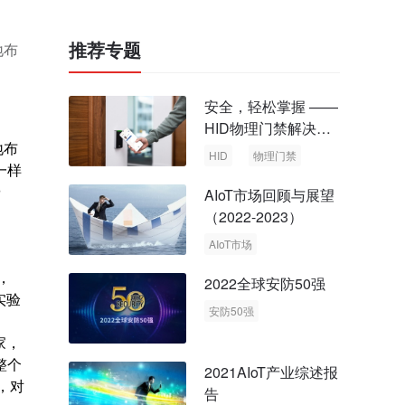
推荐专题
地布
安全，轻松掌握 ——
HID物理门禁解决方
地布
案，启动智慧安全新
HID
物理门禁
一样
时代
壕
AIoT市场回顾与展望
（2022-2023）
AIoT市场
回顾与展望
，
2022全球安防50强
实验
安防50强
安防市场
安防行业
家，
整个
2021AIoT产业综述报
员，对
告