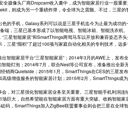
还将安全摄像头厂商Dropcam收入囊中，成为智能家居行业一股重要
ekit，则成为另一个重磅炸弹，令全球为之震颤。不过，三星的
色的手机，Galaxy系列可以说是三星手机迄今为止最为成功的
；设备端，三星已基本形成了以智能电视、智能冰箱、智能洗衣机
星智能家居”和SmartThings两驾马车以开放和兼容姿态齐头
，三星“囤积”了超过100项与家庭自动化相关的专利技术，远多
推出智能家居平台“三星智能家居”；2014年3月的AWE上，发布
的智能灯泡；2014年7月，联合Nest等公司宣布，准备推出全新
调经销商Quietside；2015年1月，SmartThings在CES的三星发
值服务的智能家居计划；2015年2月，SmartThings成为
e联盟董事会，对三星强化智能家居业务至关重要。三星智能手机利润连
市场巨大，自然希望能在智能家居方面有重大突破。收购智能家
砝码，SmartThings加入ZigBee联盟董事会则会把三星在全球