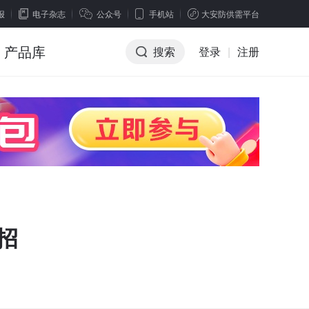
报
电子杂志
公众号
手机站
大安防供需平台
产品库
搜索
登录
|
注册
大招