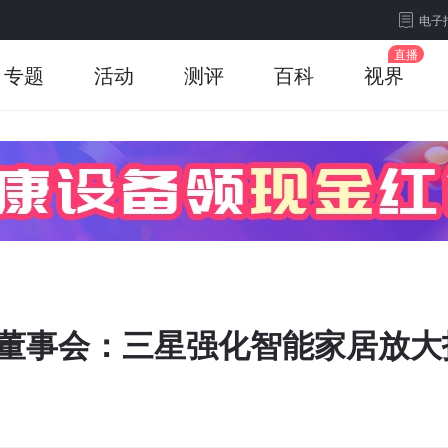
电子
专题
活动
测评
百科
视界
gBee董事会：三星强化智能家居放