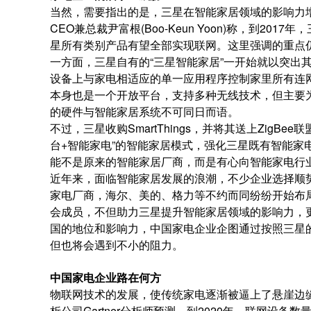
当然，需要指出的是，三星在智能家居领域的影响力增
CEO兼总裁尹富根(Boo-Keun Yoon)称，到2
星所有类别产品有望全部实现联网。这里强调的重点仍
一方面，三星自有的“三星智能家居”一开始就以突出
设备上与家电相适应的单一应用程序控制家里所有连网的
本身也是一个开放平台，支持多种无线技术，但主要
的硬件与智能家居系统不可同日而语。
不过，三星收购SmartThings，并将其送上Zig
台+智能家电”的智能家居模式，强化三星既有智能家
能不是原来的智能家居厂商，而是有心向智能家电行
近年来，面临智能家居发展的浪潮，不少企业选择顺
家电厂商，海尔、美的、格力等不约而同纷纷开始布局，并取
会成员，不但助力三星提升智能家居领域的影响力，
国的地位和影响力，中国家电企业企图通过按照三星
但也将会遇到不小的阻力。
中国家电企业路在何方
物联网技术的发展，使传统家电逐渐被逼上了悬崖边
析公司Gartner分析师预测，到2020年，联网设备数