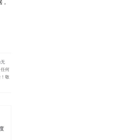
居，
为无
！任何
偿！敬
度