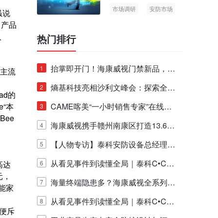
市场调研
安防市场
虽说
AIoT
、产品
入
热门排行
抬掌即开门！海康威视门禁新品，不
1
居主流
止认人脸，更认"掌"中静脉！
熵基科技亮相沙利文峰会：探索全栈
2
ad的
e“本
脑机技术商业化生态新路径
CAME喀美“一小时销售专家”在线赋
3
Bee
能培训正式启动！
海康威视携手赣州南康区打造13.6公
4
里绿波网
【人物专访】泰科安防设备总经理张
5
宁解码安防出海新范式
从看见事件到读懂全局｜泰科C•CUR
高达
6
元，
E IQ 3.20开启安防运营智能新时代
海量终端隐患多？海康威视全系列物
7
能家
联安全产品，四层守护更放心！
从看见事件到读懂全局｜泰科C•CUR
8
便斥