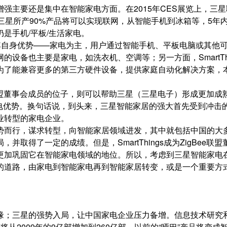
强主要还是集中在智能家电方面。在2015年CES展览上，三星
017年，三星所产90%产品将可以实现联网，从智能手机到冰箱等，5年
是手机/平板/生活家电。
其自身优势——家电为主，用户通过智能手机、平板电脑或其他
设备也主要是家电，如洗衣机、空调等；另一方面，SmartThi
为了能兼容更多的第三方硬件设备，提供家庭自动化解决方案，
Bee联盟董事会成员的位子，则可以帮助三星（三星电子）形成更加成
电优势。换句话说，到头来，三星智能家居的强大首先受到冲击
业转型的家电企业。
势而行，谋求转型，向智能家居领域进发，其中就包括中国的大
得了一定的成绩。但是，SmartThings成为ZigBee联盟
更加巩固它在智能家电领域的地位。所以，考虑到三星智能家电
的道路，由家电到智能家电再到智能家居转变，或是一个重要方
缘；三星的强势入局，让中国家电企业压力备增。信息技术研究
量将从2009年的9亿部增加到260亿部，以前的“哑巴”产品将变成