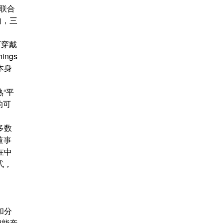
联合
内，三
可穿戴
ngs
本身
熟“平
的可
多数
董事
在中
式，
和分
智能产