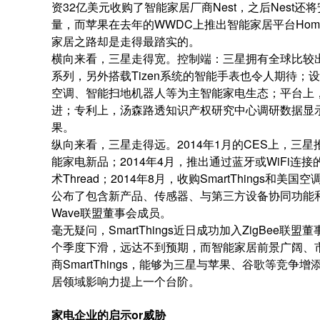
资32亿美元收购了智能家居厂商Nest，之后Nest
量，而苹果在去年的WWDC上推出智能家居平台Hom
家居之路却是走得最踏实的。
横向来看，三星走得宽。控制端：三星拥有全球比较出
系列，另外搭载Tizen系统的智能手表也令人期待
空调、智能扫地机器人等为主智能家电生态；平台上，“三
进；专利上，汤森路透知识产权研究中心调研数据显示
果。
纵向来看，三星走得远。2014年1月的CES上，三星
能家电新品；2014年4月，推出通过蓝牙或WiFi连接
术Thread；2014年8月，收购SmartThings和美国空
公布了包含新产品、传感器、与第三方设备协同功能和高级增
Wave联盟董事会成员。
毫无疑问，SmartThings近日成功加入ZigBe
个季度下滑，远达不到预期，而智能家居前景广阔、
商SmartThings，能够为三星与苹果、谷歌等竞争增添
居领域影响力提上一个台阶。
家电企业的启示or威胁