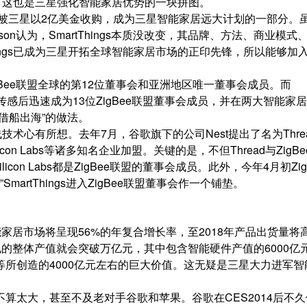
当然，这也是三星强化智能家居优势的一块拼图。
年8月被三星以2亿美金收购，成为三星智能家居远大计划的一部分。
kinson认为，SmartThings本质没改变，其品牌、方法、商业模式
hings已成为三星开拓全球智能家居市场的正印先锋，所以能够加
gBee联盟全球的第12位董事会和亚洲地区唯一董事会成员。而
继物联传感后迅速成为13位ZigBee联盟董事会成员，并在两大智能家
借船出海”的做法。
线技术心有所想。去年7月，谷歌旗下的公司Nest提出了名为Thre
 Labs等诸多知名企业加盟。关键的是，不但Thread与ZigBe
licon Labs都是ZigBee联盟的董事会成员。此外，今年4月初Zig
martThings进入ZigBee联盟董事会作一个铺垫。
年智能家居市场将呈现56%的年复合增长率，至2018年产品出货量将
家电的整体产值就会突破万亿元，其中包含智能硬件产值的6000亿
所创造的4000亿元左右的巨大价值。这无疑是三星大力进军智
算太大，甚至不及老对手谷歌和苹果。谷歌在CES2014后不久