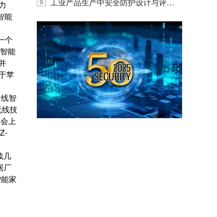
E IQ 3.20开启安防运营智能新时代
工业产品生产中安全防护设计与评估
9
力
智能
的实践与探讨
一个
、智能
并
于苹
全线智
无线技
布会上
Z-
续几
居厂
智能家