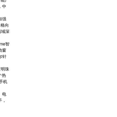
，中
加强
价格向
领域深
。
me智
动窗
尔针
。
董明珠
个热
手机
、电
手，