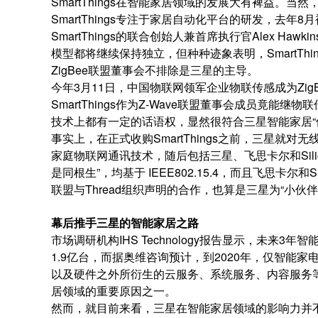
SmartThings在智能家居领域的发展大有裨益。
SmartThings专注于家居自动化平台的研发，去
SmartThings的联合创始人兼首席执行官Alex Haw
模型都将继续保持独立，但种种迹象表明，SmartT
ZigBee联盟董事会不排除是三星的主导。
今年3月11日，中国物联网领军企业物联传感成为Zi
SmartThings作为Z-Wave联盟董事会成员竟能
技术上都有一定的话语权，显然很符合三星智能家居“
事实上，在正式收购SmartThings之前，三星就对无
家庭物联网通讯技术，随后包括三星、飞思卡尔和Silicon
是同根生”，均基于 IEEE802.15.4，而且飞思卡尔和Si
联盟与Thread组织声明的合作，也算是三星为“小伙伴”S
幕后推手三星的智能家居之路
市场调研机构IHS Technology报告显示，未来3
1.9亿台，而据奥维咨询预计，到2020年，仅智能
以及硬件之外所衍生的云服务、系统服务、内容服务等
居领域的重要原因之一。
然而，就目前来看，三星在智能家居领域的影响力并不