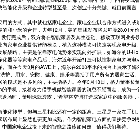
决智能化升级和企业转型甚至是二次创业十分关键。就目前而言
采用的方式，其中就包括家电企业。家电企业以合作方式进入或
的和小米的合作，去年12月，美的集团发布将以每股23.01元
亿元，发行完成后，双方将在智能家居及其生态链、
移动互联网
业务
业向家电企业提供智能模块，植入这种模块可快速实现家电升级
展战略，主要是依靠家电优势来实现向外扩展，如海尔的U-Ho
净化器等等家电产品后，海尔近年开始打造可以控制家电并与电
。而在今天3月的AWE上，海尔在2000平米的展台上展示了海
、洗护、用水、安防、健康、娱乐等囊括了用户所有的居家生活
的模式是不多见的，主要指格力。今年3月18日，格力董事长
go的手机，接着格力借手机做智能家居的消息不胫而走，成为一
论坛退场时，董明珠就透露，“希望将空调打造成家庭中的服务器，
智能化转型，但与三星相比还有一定的距离。三星是一家在手机
家居布局上显然也要更加成熟。作为智能家电方面的直接竞争对
三星大招，中国家电企业接下来的智能之路该如何走，值得我们期待。