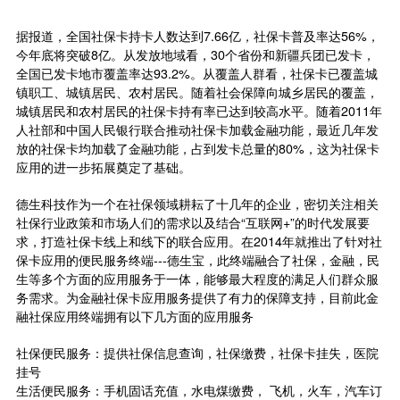
据报道，全国社保卡持卡人数达到7.66亿，社保卡普及率达56%，
今年底将突破8亿。从发放地域看，30个省份和新疆兵团已发卡，
全国已发卡地市覆盖率达93.2%。从覆盖人群看，社保卡已覆盖城
镇职工、城镇居民、农村居民。随着社会保障向城乡居民的覆盖，
城镇居民和农村居民的社保卡持有率已达到较高水平。随着2011年
人社部和中国人民银行联合推动社保卡加载金融功能，最近几年发
放的社保卡均加载了金融功能，占到发卡总量的80%，这为社保卡
应用的进一步拓展奠定了基础。
德生科技作为一个在社保领域耕耘了十几年的企业，密切关注相关
社保行业政策和市场人们的需求以及结合“
互联网+
”的时代发展要
求，打造社保卡线上和线下的联合应用。在2014年就推出了针对社
保卡应用的便民服务终端---德生宝，此终端融合了社保，金融，民
生等多个方面的应用服务于一体，能够最大程度的满足人们群众服
务需求。为金融社保卡应用服务提供了有力的保障支持，目前此金
融社保应用终端拥有以下几方面的应用服务
社保便民服务：提供社保信息查询，社保缴费，社保卡挂失，医院
挂号
生活便民服务：手机固话充值，水电煤缴费， 飞机，火车，汽车订