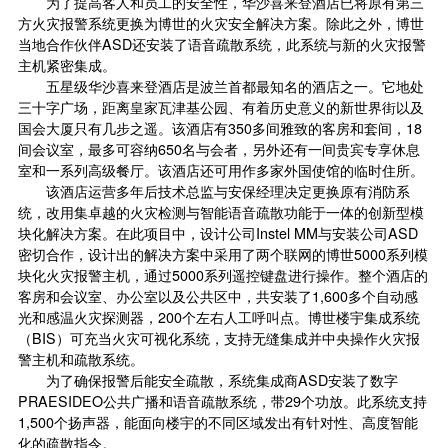
为了提高客人和员工的安全性，华沙喜来登酒店已将原有第三
方火灾报警系统更换为博世的火灾安全解决方案。除此之外，博世
当地合作伙伴ASD还安装了语音疏散系统，此系统与新的火灾报警
主机紧密集成。
五星级华沙喜来登酒店是波兰首都最知名的酒店之一。它地处
三十字广场，距离皇家瓦津基公园、有着历史意义的新世界街以及
国会大厦只有几步之遥。该酒店有350多间雅致的客房和套间，18
间会议室，最多可容纳650名与会者，另外还有一间贵宾专享休息
室和一系列高级餐厅。该酒店还可用作多家外国使馆的临时住所。
该酒店运营多年后技术总监与安保经理决定更换原有消防系
统，改用集卓越的火灾检测与智能语音疏散功能于一体的创新型模
块化解决方案。在此项目中，设计公司Instel MM与安装公司ASD
密切合作，设计出的解决方案中采用了两个联网的博世5000系列模
块化火灾报警主机，通过5000系列遥控键盘进行操作。整个酒店的
客房和会议室、办公室以及公共区中，共安装了1,600多个自动感
光和感温火灾探测器，200个左右人工呼叫点。博世楼宇集成系统
（BIS）可充当火灾可视化系统，支持无缝集成并中央操作火灾报
警主机和疏散系统。
为了确保报警后能安全疏散，
系统集成商
ASD安装了数字
PRAESIDEO公共广播和语音疏散系统，带29个功放。此系统支持
1,500个扬声器，能面向楼宇的不同区域发出有针对性、高度智能
化的疏散指令。