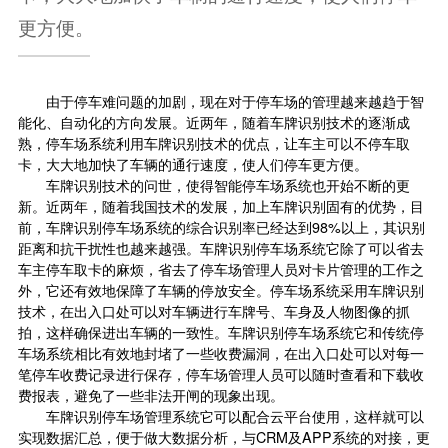
更方便。
由于停车难问题的加剧，现在对于停车场的管理越来越趋于智
能化、自动化的方向发展。近两年，随着车牌识别技术的逐渐成
熟，停车场系统利用车牌识别技术的优点，让车主可以不停车取
卡，大大地加快了车辆的通行速度，使人们停车更方便。
车牌识别技术的问世，使得智能停车场系统也开始不断的更
新。近两年，随着我国技术的发展，加上车牌识别固有的优势，目
前，车牌识别停车场系统的综合识别率已经达到98%以上，其识别
距离和抗干扰性也越来越强。车牌识别停车场系统它除了可以省去
车主停车取卡的麻烦，省去了停车场管理人员对卡片管理的工作之
外，它还有效地保障了车辆的停放安全。停车场系统采用车牌识别
技术，在出入口处可以对车辆进行车牌号、车身及人物图像的抓
拍，这样确保进出车辆的一致性。车牌识别停车场系统它和传统停
车场系统相比有效地封堵了一些收费漏洞，在出入口处可以对每一
笔停车收费记录进行保存，停车场管理人员可以随时查看和下载收
费报表，避免了一些非法开闸的现象出现。
车牌识别停车场管理系统它可以配合云平台使用，这样就可以
实现数据汇总，便于做大数据分析，与CRM及APP系统的对接，更