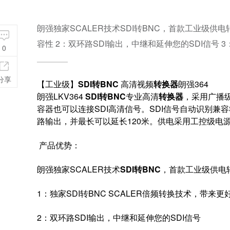
朗强独家SCALER技术SDI转BNC，首款工业级供电
容性 2：双环路SDI输出，中继和延伸您的SDI信号 
0
分享
【工业级】
SDI转BNC
高清视频
转换器
朗强364
朗强LKV364
SDI转BNC
专业高清
转换器
，采用广播
容器也可以连接SDI高清信号。SDI信号自动识别兼容SD-
路输出，并最长可以延长120米。供电采用工控级电源
产品优势：
朗强独家SCALER技术
SDI转BNC
，首款工业级供电
1：独家SDI转BNC SCALER倍频转换技术，带来
2：双环路SDI输出，中继和延伸您的SDI信号