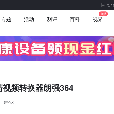
电子
专题
活动
测评
百科
视界
清视频转换器朗强364
评论区