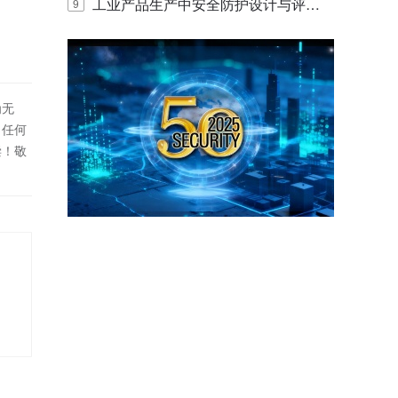
E IQ 3.20开启安防运营智能新时代
工业产品生产中安全防护设计与评估
9
的实践与探讨
为无
！任何
偿！敬
网