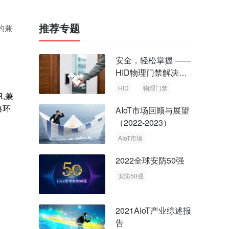
推荐专题
的兼
安全，轻松掌握 ——
HID物理门禁解决方
案，启动智慧安全新
HID
物理门禁
,兼
时代
路环
AIoT市场回顾与展望
（2022-2023）
AIoT市场
回顾与展望
2022全球安防50强
安防50强
安防市场
安防行业
2021AIoT产业综述报
告