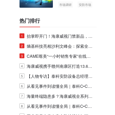
市场调研
安防市场
AIoT
热门排行
抬掌即开门！海康威视门禁新品，不
1
止认人脸，更认"掌"中静脉！
熵基科技亮相沙利文峰会：探索全栈
2
脑机技术商业化生态新路径
CAME喀美“一小时销售专家”在线赋
3
能培训正式启动！
海康威视携手赣州南康区打造13.6公
4
里绿波网
【人物专访】泰科安防设备总经理张
5
宁解码安防出海新范式
从看见事件到读懂全局｜泰科C•CUR
6
E IQ 3.20开启安防运营智能新时代
海量终端隐患多？海康威视全系列物
7
联安全产品，四层守护更放心！
从看见事件到读懂全局｜泰科C•CUR
8