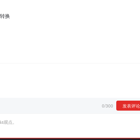
频转换
0
/
300
发表评论
&s观点。