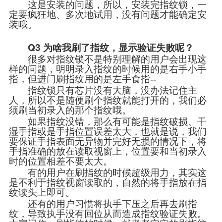
这是安装的问题，所以，安装完指纹锁，一
定要疯狂地、多次地试用，没有问题才能确定安
装哦。
Q3
为啥我刷了指纹，显示验证失败呢？
很多对指纹锁不是特别理解的用户会出现这
样的问题，明明录入指纹的时候用的是右手小手
指，但进门刷指纹用的是左手食指--
指纹锁只有芯片没有大脑，没办法记住主
人，所以不是随便刷个指纹就能打开的，我们必
须刷当初录入的那个指纹哦。
如果指纹没错，那么有可能是指纹破损、干
湿手指或是手指位置误差太大，也就是说，我们
要保证手指表面无异物并完好无损的情况下，将
手指准确的放在读取视窗上，位置要和当初录入
时的位置相差不要太大。
有的用户在刷指纹的时候超级用力，其实这
是不利于指纹视窗读取的，自然的将手指放在指
纹读头上即可。
还有的用户习惯将执手下压之后再去刷指
纹，导致执手没有回位从而造成指纹验证失败。