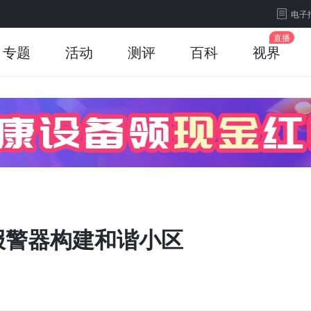
电子
专题
活动
测评
百科
视界
报警器构建和谐小区