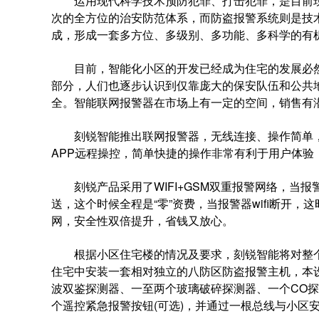
运用现代科学技术预防犯罪、打击犯罪，是目前现
次的全方位的治安防范体系，而
防盗报警
系统则是技
成，形成一套多方位、多级别、多功能、多科学的有
目前，智能化小区的开发已经成为住宅的发展必然
部分，人们也逐步认识到仅靠庞大的保安队伍和公共
全。智能联网报警器在市场上有一定的空间，销售有
刻锐智能推出联网报警器，无线连接、操作简单，
APP远程操控，简单快捷的操作非常有利于用户体验
刻锐产品采用了WIFI+GSM双重报警网络，当报警
送，这个时候全程是“零”资费，当报警器wifi断开
网，安全性双倍提升，省钱又放心。
根据小区住宅楼的情况及要求，刻锐智能将对整个
住宅中安装一套相对独立的八防区防盗报警主机，本
波双鉴探测器、一至两个玻璃破碎探测器、一个CO
个遥控紧急报警按钮(可选)，并通过一根总线与小区