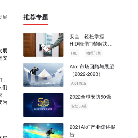
推荐专题
发展
安全，轻松掌握 ——
HID物理门禁解决方
发展
案，启动智慧安全新
HID
物理门禁
是安
时代
AIoT市场回顾与展望
（2022-2023）
门，
AIoT市场
人们
回顾与展望
家
2022全球安防50强
变为
安防50强
安防市场
安防行业
2021AIoT产业综述报
告