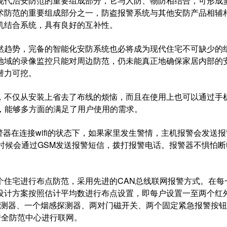
代治安防范的重要组成部分，它与人防、物防相结合，可形成
术防范的重要组成部分之一，防盗报警系统与其他安防产品相辅
机结合系统，具有良好的互补性。
趋势，完备的智能化安防系统也必将成为现代住宅不可缺少的
地域的录像监控只能对周边防范，仍未能真正地确保家居内部的
潜力可挖。
不仅从安装上省去了布线的烦恼，而且在使用上也可以通过手
，能够多方面的满足了用户使用的需求。
器在连接wifi的状态下，如果家里发生警情，主机报警会发送
，这时候会通过GSM发送报警短信，拨打报警电话。报警器不惧怕
住宅进行布点防范，采用先进的CAN总线联网报警方式。在每
设计方案按照估计平均数进行布点设置，即每户设置一至两个红外
探测器、一个烟感探测器、两对门磁开关、两个固定紧急报警按
安全防范中心进行联网。