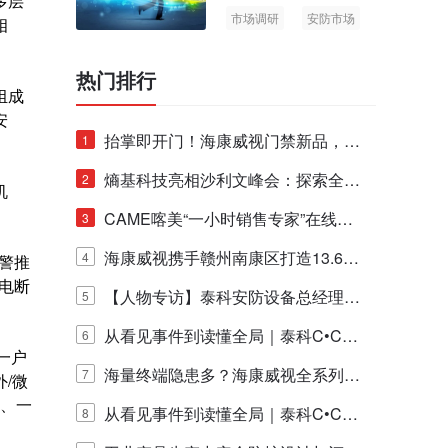
多层
市场调研
安防市场
相
AIoT
热门排行
组成
安
抬掌即开门！海康威视门禁新品，不
1
止认人脸，更认"掌"中静脉！
熵基科技亮相沙利文峰会：探索全栈
2
机
脑机技术商业化生态新路径
CAME喀美“一小时销售专家”在线赋
3
能培训正式启动！
海康威视携手赣州南康区打造13.6公
4
报警推
断电断
里绿波网
【人物专访】泰科安防设备总经理张
5
宁解码安防出海新范式
从看见事件到读懂全局｜泰科C•CUR
6
一户
E IQ 3.20开启安防运营智能新时代
海量终端隐患多？海康威视全系列物
7
/微
钮、一
联安全产品，四层守护更放心！
从看见事件到读懂全局｜泰科C•CUR
8