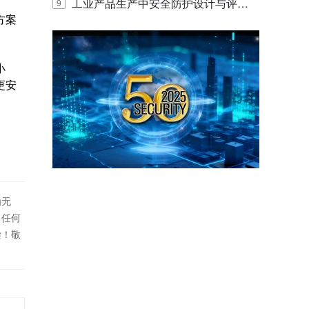
E IQ 3.20开启安防运营智能新时代
工业产品生产中安全防护设计与评估
9
方案
的实践与探讨
小
更安
为无
！任何
偿！敬