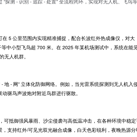
过
“探测 - 识别 - 追踪 - 处置” 全流程闭环，实现对无人机、飞鸟
可在
5 公里范围内实现
精准捕捉
，配合长波红外热成像仪，对大
对鸽子等中小型飞鸟超 700 米。在 2025 年某机场测试中，系统在能
外的无人机群。
空 - 地 - 网” 立体化防御网络。例如，当光雷系统探测到无人机入
联动驱鸟声波炮对附近鸟群进行驱散。
等级，可抵御强风暴雨、沙尘侵袭与高低温冲击，在各种环境中稳定
景，支持红外/可见光双光融合成像，白天色彩锐利，夜晚热源分