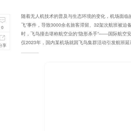
随着无人机技术的普及与生态环境的变化，机场面临的
飞”事件，导致3000余名旅客滞留、32架次航班
0
时，飞鸟撞击堪称航空业的“隐形杀手”——国际航空
仅2023年，国内某机场就因飞鸟集群活动引发航班延
分享