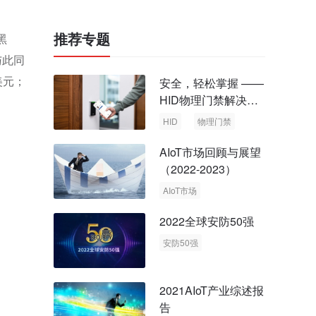
推荐专题
黑
与此同
美元；
安全，轻松掌握 ——
HID物理门禁解决方
案，启动智慧安全新
HID
物理门禁
时代
AIoT市场回顾与展望
（2022-2023）
AIoT市场
回顾与展望
2022全球安防50强
安防50强
安防市场
安防行业
2021AIoT产业综述报
告