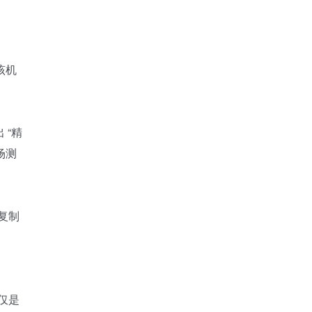
该机
出
“精
场测
复制
仅是