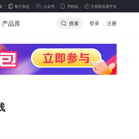
报
电子杂志
公众号
手机站
大安防供需平台
产品库
搜索
登录
|
注册
线