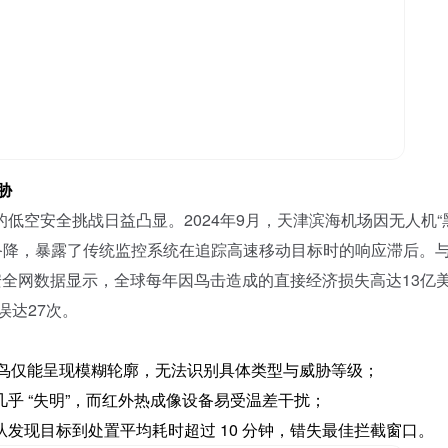
胁
的低空安全挑战日益凸显。
2024年9月，天津滨海机场因无人机“
被迫备降，暴露了传统监控系统在追踪高速移动目标时的响应滞后。
安全网数据显示，全球每年因鸟击造成的直接经济损失高达13亿
误达27次。
或飞鸟仅能呈现模糊轮廓，无法识别具体类型与威胁等级；
几乎
“失明”，而
红外热成像
设备易受温差干扰；
从发现目标到处置平均耗时超过
10 分钟，错失最佳拦截窗口。