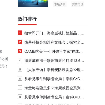
市场调研
安防市场
AIoT
热门排行
抬掌即开门！海康威视门禁新品，不
1
止认人脸，更认"掌"中静脉！
熵基科技亮相沙利文峰会：探索全栈
2
脑机技术商业化生态新路径
CAME喀美“一小时销售专家”在线赋
黑
3
与此同
能培训正式启动！
海康威视携手赣州南康区打造13.6公
4
美元；
里绿波网
【人物专访】泰科安防设备总经理张
5
宁解码安防出海新范式
从看见事件到读懂全局｜泰科C•CUR
6
E IQ 3.20开启安防运营智能新时代
海量终端隐患多？海康威视全系列物
7
联安全产品，四层守护更放心！
从看见事件到读懂全局｜泰科C•CUR
8