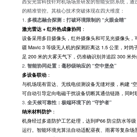
西安光雷科技针对机场场景研发的智能安防系统，通
的精准管控。其核心技术突破体现在四大维度：
1.
多模态融合探测：打破环境限制的
“火眼金睛”
激光雷达
+ 红外热成像协同
：
设备采用
多目摄像头，红外摄像头和可见光摄像头
，
疆
Mavic 3 等级无人机的探测距离达 1.5 公里，
足 200 米的大雾天气下，仍准确识别并追踪 300 米
2.
智能协同处置：毫秒级响应的
“空中堡垒”
多设备联动
：
与机场现有雷达、无线电侦测设备无缝对接，构建
“
可自动引导定向电磁干扰设备切断其通信链路，同时
3.
全天候可靠性：极端环境下的
“守护者”
纳米材料防护
：
机身经过多道防护工艺处理，达到
IP66 防尘防水
运行。智能环境光算法自动适配昼夜、雨雾等复杂场