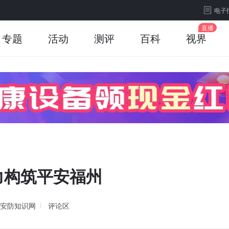
电子
专题
活动
测评
百科
视界
力构筑平安福州
安防知识网
评论区