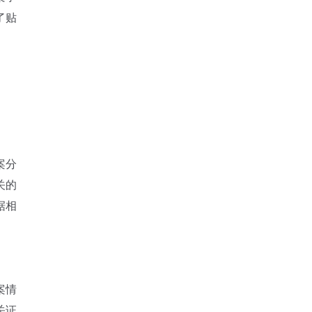
了贴
案分
关的
据相
案情
关证