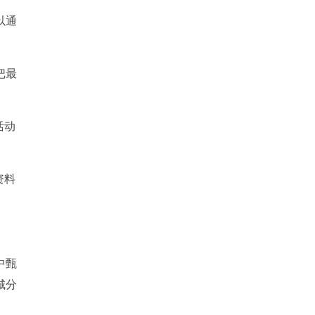
以通
把最
活动
资料
中甄
城分