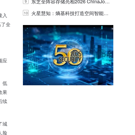
的实践与探讨
东芝全阵容存储亮相2026 ChinaJo
9
y，以海量数据底座赋能“与AI同游”新
火星慧知：熵基科技打造空间智能时
10
接入
高了全
体验
代的认知中枢
频应
、低
效果
后续
了城
人脸