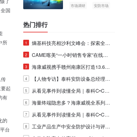
震慑了
市场调研
安防市场
、全国
AIoT
。
热门排行
能
中所
熵基科技亮相沙利文峰会：探索全栈
1
脑机技术商业化生态新路径
CAME喀美“一小时销售专家”在线赋
2
能培训正式启动！
海康威视携手赣州南康区打造13.6公
3
里绿波网
【人物专访】泰科安防设备总经理张
息传
4
主要起
宁解码安防出海新范式
从看见事件到读懂全局｜泰科C•CUR
5
的有
E IQ 3.20开启安防运营智能新时代
海量终端隐患多？海康威视全系列物
6
联安全产品，四层守护更放心！
从看见事件到读懂全局｜泰科C•CUR
7
化的
E IQ 3.20开启安防运营智能新时代
工业产品生产中安全防护设计与评估
8
级平台