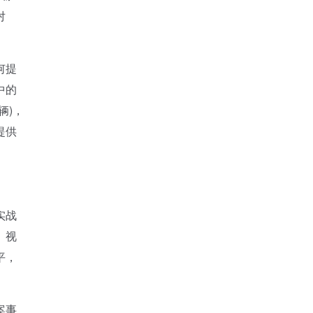
对
何提
中的
辆)，
提供
实战
。视
平，
案事