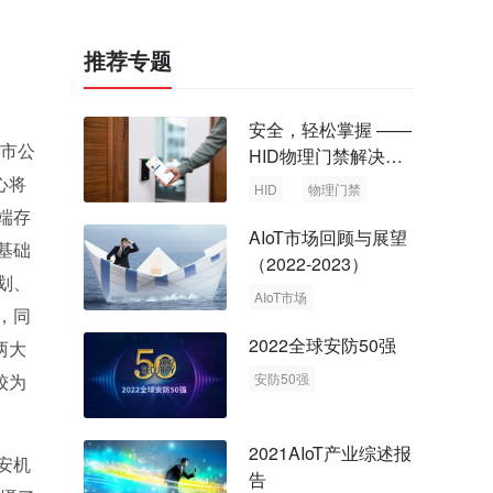
推荐专题
安全，轻松掌握 ——
和市公
HID物理门禁解决方
案，启动智慧安全新
心将
HID
物理门禁
时代
端存
AIoT市场回顾与展望
基础
（2022-2023）
划、
AIoT市场
，同
回顾与展望
2022全球安防50强
两大
较为
安防50强
安防市场
安防行业
2021AIoT产业综述报
安机
告