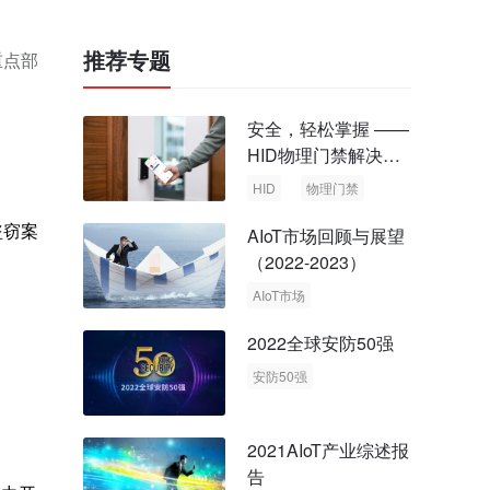
推荐专题
重点部
安全，轻松掌握 ——
HID物理门禁解决方
案，启动智慧安全新
HID
物理门禁
时代
盗窃案
AIoT市场回顾与展望
（2022-2023）
AIoT市场
回顾与展望
2022全球安防50强
安防50强
安防市场
安防行业
2021AIoT产业综述报
告