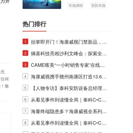
暴力开
市场调研
安防市场
AIoT
热门排行
抬掌即开门！海康威视门禁新品，不
1
止认人脸，更认"掌"中静脉！
熵基科技亮相沙利文峰会：探索全栈
2
脑机技术商业化生态新路径
CAME喀美“一小时销售专家”在线赋
3
为无
能培训正式启动！
海康威视携手赣州南康区打造13.6公
4
！任何
偿！敬
里绿波网
【人物专访】泰科安防设备总经理张
5
宁解码安防出海新范式
从看见事件到读懂全局｜泰科C•CUR
6
E IQ 3.20开启安防运营智能新时代
海量终端隐患多？海康威视全系列物
7
联安全产品，四层守护更放心！
从看见事件到读懂全局｜泰科C•CUR
8