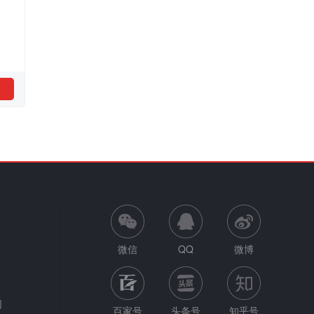
微信
QQ
微博
网
百家号
头条号
知乎号