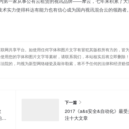
国内第一家从事公有云租赁的视讯品牌——摩云，七年来积累了大
技术实力使得科达有能力也有信心成为国内视讯混合云的领跑者
互联网共享平台。如使用任何字体和图片文字有冒犯其版权所有方的，皆
站使用您的字体和图片文字等素材，请联系我们，本站核实后将立即删除
诉法院的，均视为新型网络碰瓷及敲诈勒索，将不予任何的法律和经济赔
下一篇
故
2017《a&s安全&自动化》最受
的那
注十大文章