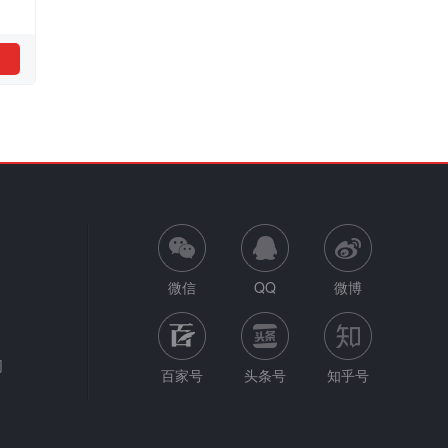
微信
QQ
微博
网
百家号
头条号
知乎号