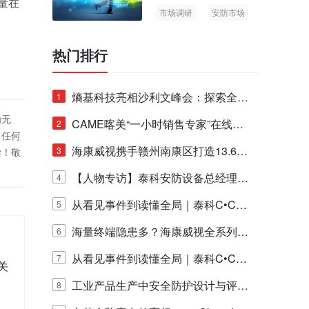
量在
市场调研
安防市场
。
AIoT
热门排行
熵基科技亮相沙利文峰会：探索全栈
1
为无
脑机技术商业化生态新路径
CAME喀美“一小时销售专家”在线赋
2
！任何
能培训正式启动！
海康威视携手赣州南康区打造13.6公
3
偿！敬
里绿波网
【人物专访】泰科安防设备总经理张
4
宁解码安防出海新范式
从看见事件到读懂全局｜泰科C•CUR
5
E IQ 3.20开启安防运营智能新时代
海量终端隐患多？海康威视全系列物
6
联安全产品，四层守护更放心！
从看见事件到读懂全局｜泰科C•CUR
7
关
E IQ 3.20开启安防运营智能新时代
工业产品生产中安全防护设计与评估
8