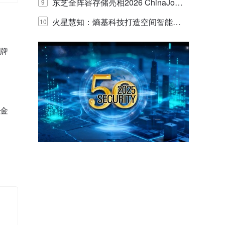
的实践与探讨
东芝全阵容存储亮相2026 ChinaJo
9
y，以海量数据底座赋能“与AI同游”新
火星慧知：熵基科技打造空间智能时
10
体验
代的认知中枢
品牌
度金