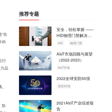
推荐专题
安全，轻松掌握 ——
选”在
HID物理门禁解决方
案，启动智慧安全新
年科
HID
物理门禁
时代
AIoT市场回顾与展望
（2022-2023）
位行
响力品
AIoT市场
回顾与展望
2022全球安防50强
5、
安防50强
安防市场
安防行业
2021AIoT产业综述报
，加
告