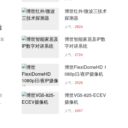
博世红外/微波三技术
探测器
站
人气：
2824
博世智能家居及IP数
汽车
字对讲系统
人气：
2724
博世FlexiDomeHD 1
080p日/夜IP摄像机
人气：
2526
博世VG5-825-ECEV
部
摄像机
扬
。
人气：
2457