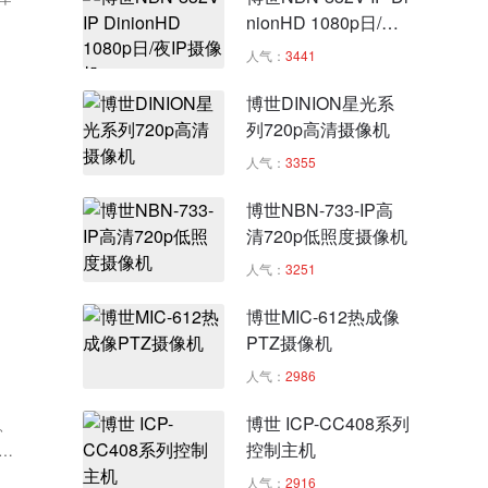
nionHD 1080p日/夜I
P摄像机
人气：
3441
博世DINION星光系
列720p高清摄像机
人气：
3355
博世NBN-733-IP高
清720p低照度摄像机
人气：
3251
博世MIC-612热成像
PTZ摄像机
人气：
2986
博世 ICP-CC408系列
、
控制主机
、
人气：
2916