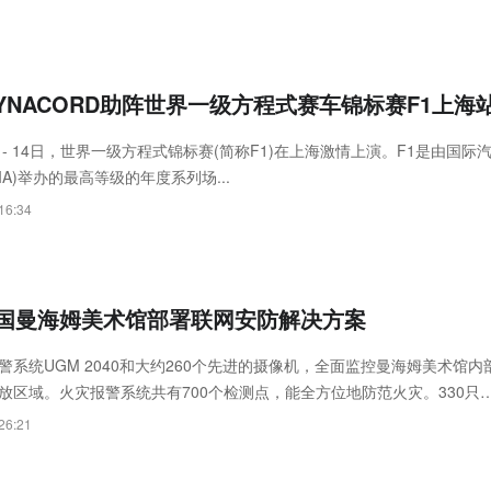
DYNACORD助阵世界一级方程式赛车锦标赛F1上海
12 - 14日，世界一级方程式锦标赛(简称F1)在上海激情上演。F1是由国际
IA)举办的最高等级的年度系列场...
16:34
国曼海姆美术馆部署联网安防解决方案
警系统UGM 2040和大约260个先进的摄像机，全面监控曼海姆美术馆内
放区域。火灾报警系统共有700个检测点，能全方位地防范火灾。330只
要时疏散访客和员工。所有安全设备全部由博世的楼宇集成系统统一控制
26:21