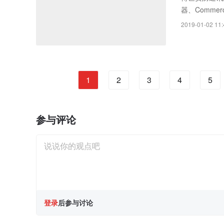
器、Comme
的保修期从三
2019-01-02 11:
1
2
3
4
5
参与评论
登录
后参与讨论