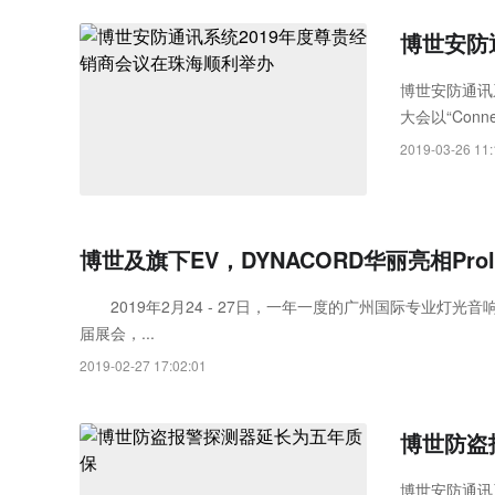
博世安防
博世安防通讯
大会以“Conn
授权经销商，
2019-03-26 11:
台。
博世及旗下EV，DYNACORD华丽亮相Proligh
2019年2月24 - 27日，一年一度的广州国际专业灯光音响展
届展会，...
2019-02-27 17:02:01
博世防盗
博世安防通讯