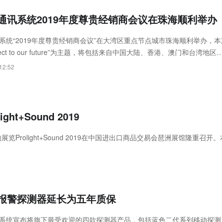
通讯系统2019年度尊贵经销商会议在珠海顺利举办
系统“2019年度尊贵经销商会议”在大湾区重点节点城市珠海顺利举办，本
ect to our future”为主题，将包括来自中国大陆、香港、澳门和台湾地区
以及博世安防通讯系统全球管理层连接在一起，为共同美好的未来搭建平
12:52
t+Sound 2019
览Prolight+Sound 2019在中国进出口商品交易会琶洲展馆隆重召开。
报警探测器延长为五年质保
系统宣布将旗下最受欢迎的四款探测器产品，包括蓝色二代系列移动探测