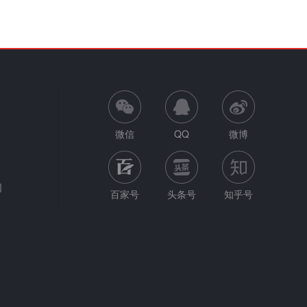
微信
QQ
微博
网
百家号
头条号
知乎号