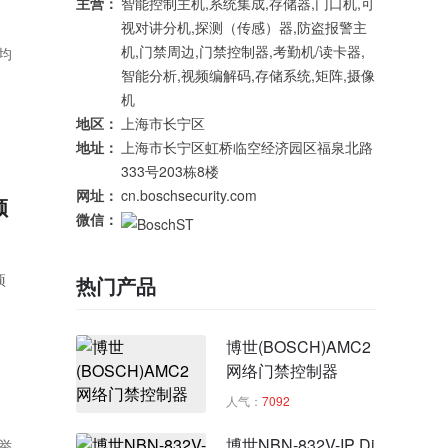
主营：
智能控制主机,系统集成,存储器,门口机,可
视对讲分机,探测（传感）器,防盗报警主
机,门禁周边,门禁控制器,考勤机/读卡器,
均
智能分析,视频编解码,存储系统,矩阵,摄像
机
地区：
上海市长宁区
地址：
上海市长宁区虹桥临空经济园区福泉北路
333号203栋8楼
网址：
cn.boschsecurity.com
领
微信：
项
热门产品
博世(BOSCH)AMC2
网络门禁控制器
人气：
7092
博世NBN-832V-IP Di
举