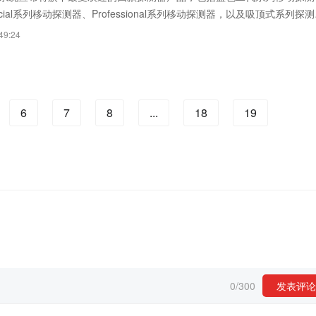
rcial系列移动探测器、Professional系列移动探测器，以及吸顶式系列探
年延长至五年。
49:24
6
7
8
...
18
19
0
/
300
发表评论