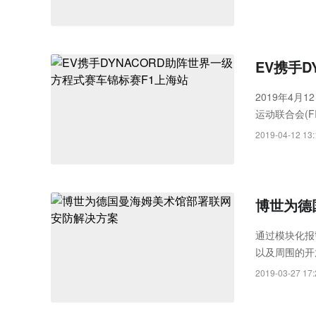
EV携手
2019年4月
运动联合会(F
2019-04-12 13:
博世为德
通过模块化报
以及周围的开
声器用于在必
2019-03-27 17: